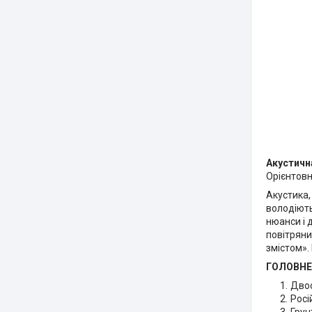
Акустична
Орієнтовна
Акустика,
володіють
нюанси і 
повітряни
змістом».
ГОЛОВНЕ
Двос
Росі