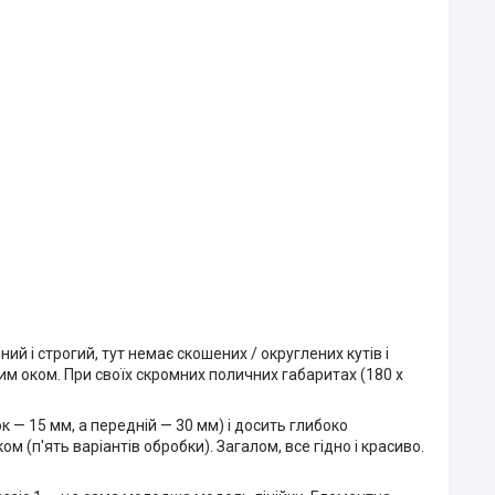
ий і строгий, тут немає скошених / округлених кутів і
им оком. При своїх скромних поличних габаритах (180 х
к — 15 мм, а передній — 30 мм) і досить глибоко
(п'ять варіантів обробки). Загалом, все гідно і красиво.