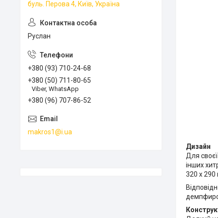
буль. Перова 4, Київ, Україна
Руслан
+380 (93) 710-24-68
+380 (50) 711-80-65
Viber, WhatsApp
+380 (96) 707-86-52
makros1@i.ua
Дизайн
Для своєї
інших хит
320 х 290
Відповідн
демпфиров
Конструк