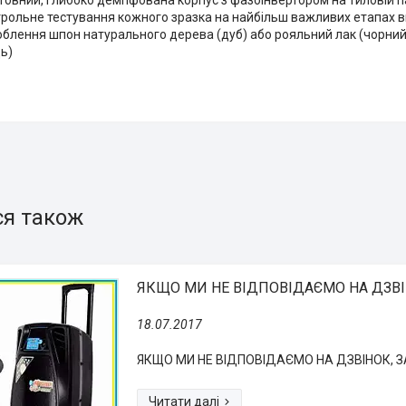
товний, глибоко демпфована корпус з фазоінвертором на тиловій п
рольне тестування кожного зразка на найбільш важливих етапах 
блення шпон натурального дерева (дуб) або рояльний лак (чорний 
ь)
ЯКЩО МИ НЕ ВІДПОВІДАЄМО НА ДЗВ
18.07.2017
ЯКЩО МИ НЕ ВІДПОВІДАЄМО НА ДЗВІНОК,