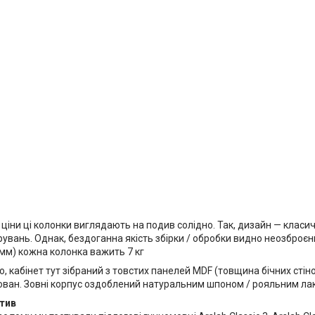
 ціни ці колонки виглядають на подив солідно. Так, дизайн — класичн
рувань. Однак, бездоганна якість збірки / обробки видно неозброєн
 мм) кожна колонка важить 7 кг
о, кабінет тут зібраний з товстих панелей MDF (товщина бічних стіно
ан. Зовні корпус оздоблений натуральним шпоном / рояльним лаком 
тив