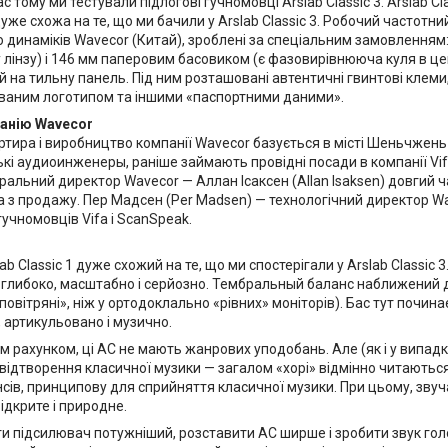
с тому ми тестували підлогові гучномовці Arslab Classic 3. Arslab 
уже схожа на те, що ми бачили у Arslab Classic 3. Робочий частотний 
 динаміків Wavecor (Китай), зроблені за спеціальним замовленням
 лінзу) і 146 мм паперовим басовиком (є фазовирівнююча куля в це
 на тильну панель. Під ним розташовані автентичні гвинтові клеми
ваним логотипом та іншими «паспортними даними».
анію Wavecor
тира і виробництво компанії Wavecor базується в місті Шеньчжень 
кі аудиоинженеры, раніше займають провідні посади в компанії Vif
еральний директор Wavecor — Аллан Ісаксен (Allan Isaksen) довгий ч
 з продажу. Пер Мадсен (Per Madsen) — технологічний директор Wav
учномовців Vifa і ScanSpeak.
lab Classic 1 дуже схожий на те, що ми спостерігали у Arslab Classi
 глибоко, масштабно і серйозно. Тембральный баланс наближений до
«повітряні», ніж у ортодоклально «рівних» моніторів). Бас тут починає
 артикульовано і музично.
м рахунком, ці АС не мають жанрових уподобань. Але (як і у випадку 
відтворення класичної музики — загалом «хорі» відмінно читаються 
сів, принципову для сприйняття класичної музики. При цьому, зву
відкрите і природне.
и підсилювач потужніший, розставити АС ширше і зробити звук голосн