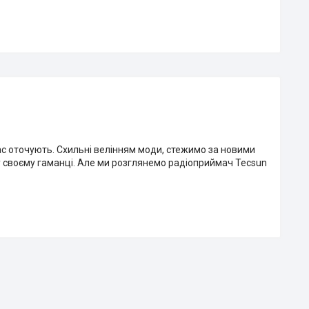
 нас оточують. Схильні велінням моди, стежимо за новими
у своєму гаманці. Але ми розглянемо радіоприймач Tecsun