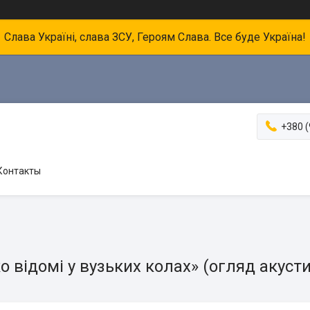
Слава Україні, слава ЗСУ, Героям Слава. Все буде Україна!
+380 (
Контакты
 відомі у вузьких колах» (огляд акустич