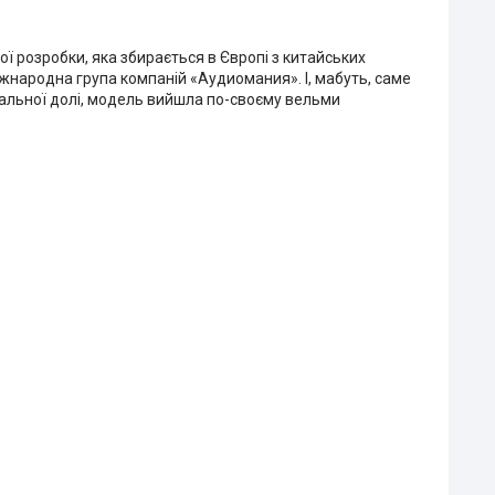
кої розробки, яка збирається в Європі з китайських
жнародна група компаній «Аудиомания». І, мабуть, саме
нальної долі, модель вийшла по-своєму вельми