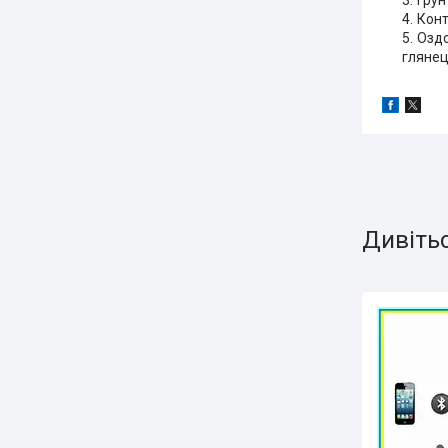
Грун
Конт
Оздо
глянец