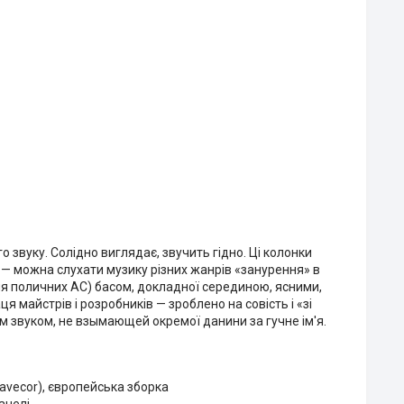
 звуку. Солідно виглядає, звучить гідно. Ці колонки
— можна слухати музику різних жанрів «занурення» в
ля поличних АС) басом, докладної серединою, ясними,
 майстрів і розробників — зроблено на совість і «зі
им звуком, не взымающей окремої данини за гучне ім'я.
avecor), європейська зборка