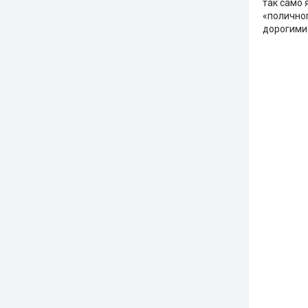
так само 
«поличног
дорогими