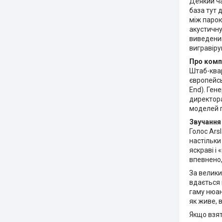
Деякий ча
база тут д
між парою
акустичну
виведений
вигравіру
Про комп
Штаб-квар
європейсь
End). Ген
директора
моделей г
Звучання
Голос Ars
настільки
яскраві і 
впевнено,
За велики
вдається 
гаму нюан
як живе, 
Якщо взят