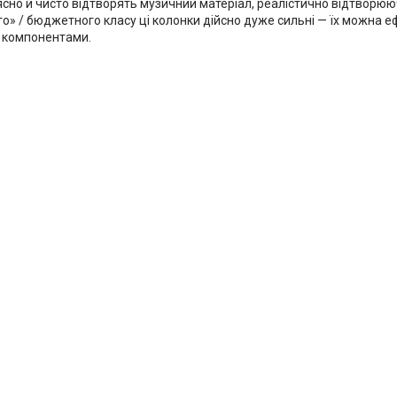
ясно й чисто відтворять музичний матеріал, реалістично відтворююч
о» / бюджетного класу ці колонки дійсно дуже сильні — їх можна е
 компонентами.