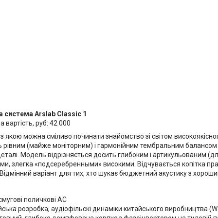
 система Arslab Classic 1
 вартість, руб: 42 000
 з якою можна сміливо починати знайомство зі світом високоякісного
 рівним (майже моніторним) і гармонійним тембральним балансом 
деталі. Модель відрізняється досить глибоким і артикульованим (д
ми, злегка «подсеребренными» високими. Відчувається копітка праця
 Відмінний варіант для тих, хто шукає бюджетний акустику з хорош
мугові поличкові АС
йська розробка, аудіофільскі динаміки китайського виробництва (W