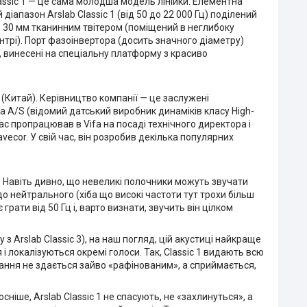
Classic 1 — це сама молодша модель лінійки. Елементна
діапазон Arslab Classic 1 (від 50 до 22 000 Гц) поділений
: 30 мм тканинним твітером (поміщений в неглибоку
нтрі). Порт фазоінвертора (досить значного діаметру)
, винесені на спеціальну платформу з красиво
(Китай). Керівництво компанії — це заслужені
a A/S (відомий датський виробник динаміків класу High-
ас пропрацював в Vifa на посаді технічного директора і
ecor. У свій час, він розробив декілька популярних
c 3. Навіть дивно, що невеликі полочники можуть звучати
 нейтрального (хіба що високі частоти тут трохи більш
 грати від 50 Гц і, варто визнати, звучить він цілком
з Arslab Classic 3), на наш погляд, цій акустиці найкраще
і локалізуються окремі голоси. Так, Classic 1 видають всю
чання не здається зайво «рафінованим», а сприймається,
іше, Arslab Classic 1 не спасують, не «захлинуться», а