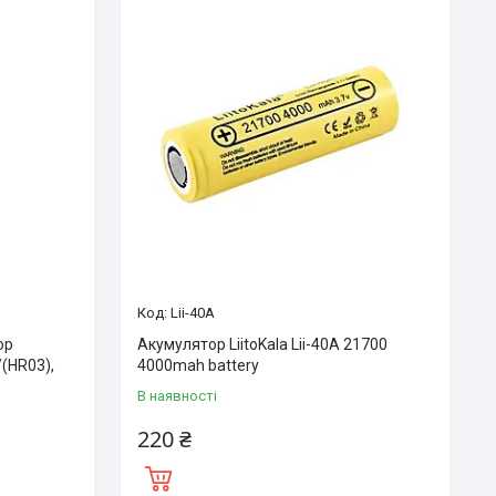
Lii-40A
op
Акумулятор LiitoKala Lii-40A 21700
/(HR03),
4000mah battery
В наявності
220 ₴