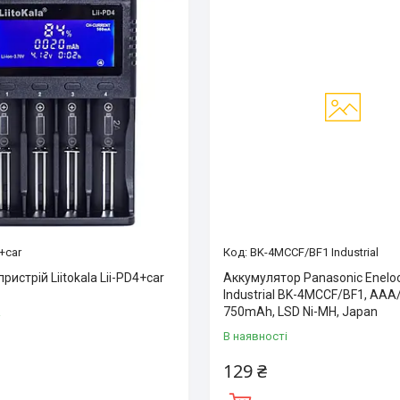
4+car
BK-4MCCF/BF1 Industrial
ристрій Liitokala Lii-PD4+car
Аккумулятор Panasonic Enelo
Industrial BK-4MCCF/BF1, AAA
750mAh, LSD Ni-MH, Japan
і
В наявності
129 ₴