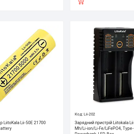
Lii-202
 LiitoKala Lii-50E 21700
Зарядний пристрій Liitokala Lii
attery
Mh/Li-ion/Li-Fe/LiFePO4, Type-
Powerbank, LED, Box