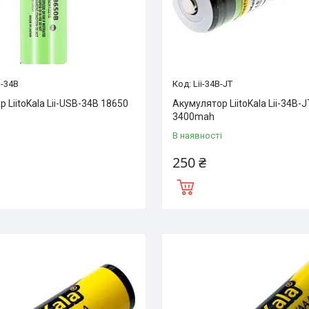
B-34B
Lii-34B-JT
 LiitoKala Lii-USB-34B 18650
Акумулятор LiitoKala Lii-34B-
3400mah
і
В наявності
250 ₴