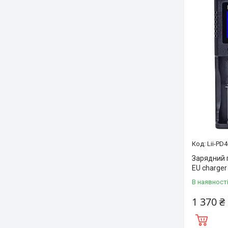
Lii-PD
Зарядний п
EU charger
В наявност
1 370 ₴