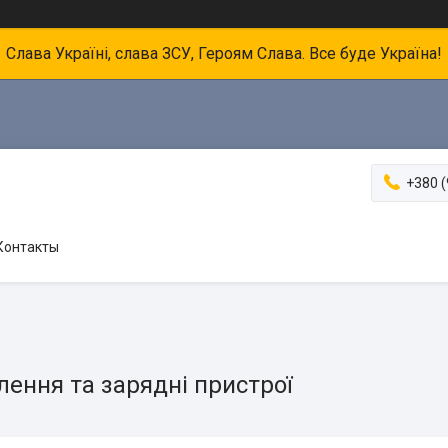
Слава Україні, слава ЗСУ, Героям Слава. Все буде Україна!
+380 (
Контакты
ення та зарядні пристрої