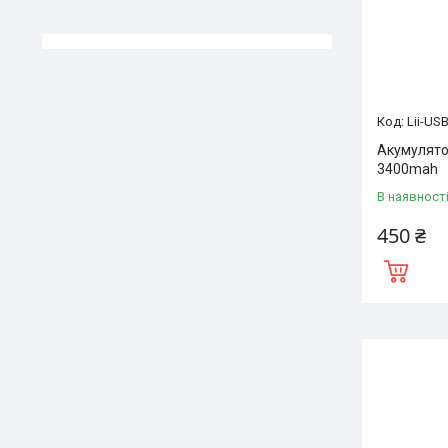
Lii-US
Акумулятор
3400mah
В наявност
450 ₴