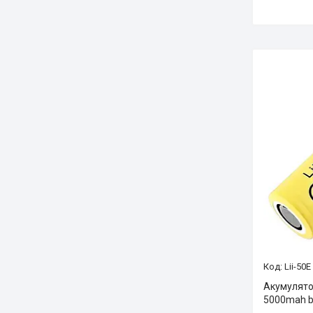
Lii-50E
Акумулятор
5000mah b