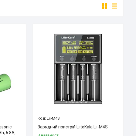
Lii-M4S
asonic
Зарядний пристрій LiitoKala Lii-M4S
h, 6.8A,
В наявності