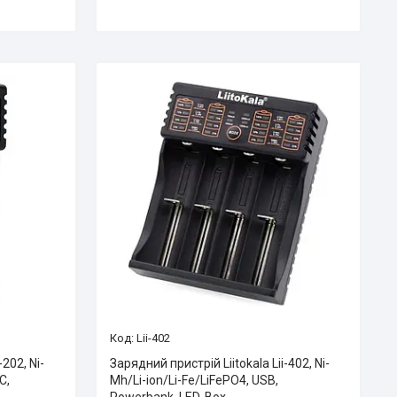
Lii-402
-202, Ni-
Зарядний пристрій Liitokala Lii-402, Ni-
C,
Mh/Li-ion/Li-Fe/LiFePO4, USB,
Powerbank, LED, Box