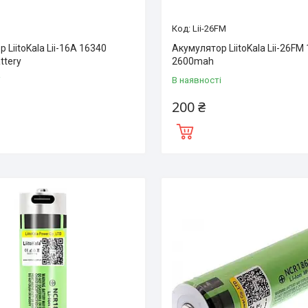
Lii-26FM
 LiitoKala Lii-16A 16340
Акумулятор LiitoKala Lii-26FM
ttery
2600mah
і
В наявності
200 ₴