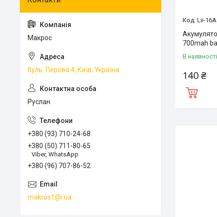
Lii-16A
Акумулятор
Макрос
700mah ba
В наявност
буль. Перова 4, Київ, Україна
140 ₴
Руслан
+380 (93) 710-24-68
+380 (50) 711-80-65
Viber, WhatsApp
+380 (96) 707-86-52
makros1@i.ua