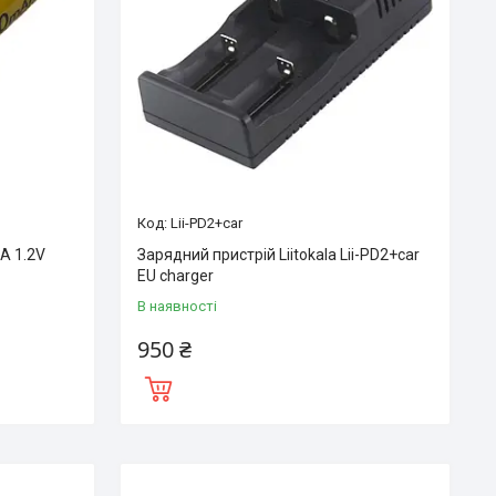
Lii-PD2+car
AA 1.2V
Зарядний пристрій Liitokala Lii-PD2+car
EU charger
В наявності
950 ₴