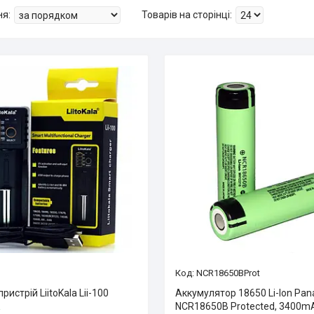
NCR18650BProt
ристрій LiitoKala Lii-100
Аккумулятор 18650 Li-Ion Pan
NCR18650B Protected, 3400mA
і