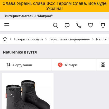
Слава Україні, слава ЗСУ, Героям Слава. Все буде
Україна!
Интернет-магазин "Макрос"
Товари та послуги
Туристичне спорядження
Natureh
Naturehike взуття
Сортування
0
Фільтри