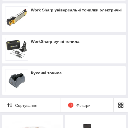
Work Sharp унiверсальнi точилки электричнi
WorkSharp ручні точила
Кухонні точила
Сортування
0
Фільтри