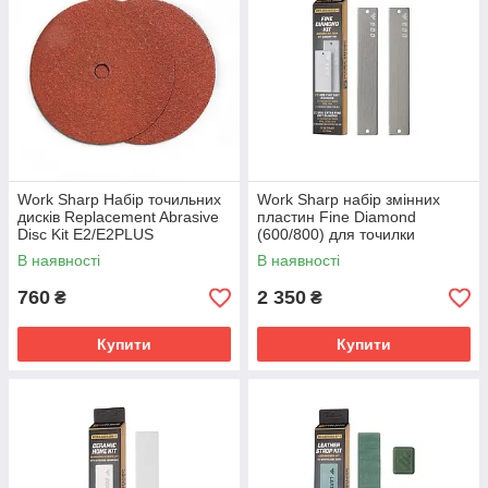
Work Sharp Набір точильних
Work Sharp набір змінних
дисків Replacement Abrasive
пластин Fine Diamond
Disc Kit E2/E2PLUS
(600/800) для точилки
WSBCHPAJ-PRO, 2 шт
В наявності
В наявності
760
2 350
₴
₴
Купити
Купити