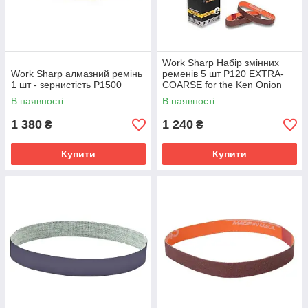
Work Sharp Набір змінних
Work Sharp алмазний ремінь
ременів 5 шт P120 EXTRA-
1 шт - зернистість P1500
COARSE for the Ken Onion
Edition Knife & Tool
В наявності
В наявності
1 380
1 240
₴
₴
Купити
Купити