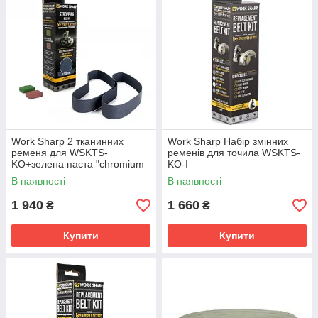
Work Sharp 2 тканинних
Work Sharp Набір змінних
ременя для WSKTS-
ременів для точила WSKTS-
KO+зелена паста "chromium
KO-I
oxide "+червона паста "ferric
В наявності
В наявності
oxide"
1 940
1 660
₴
₴
Купити
Купити