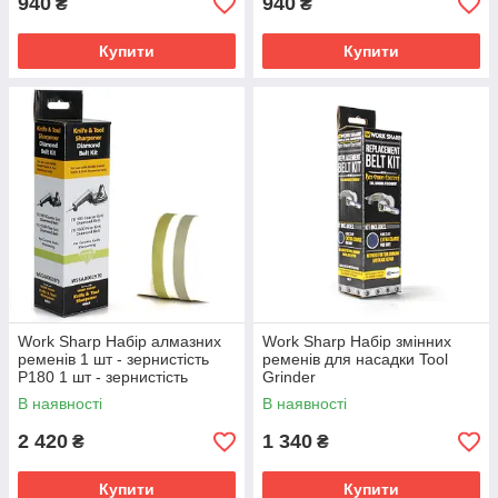
940
940
₴
₴
Купити
Купити
Work Sharp Набір алмазних
Work Sharp Набір змінних
ременів 1 шт - зернистість
ременів для насадки Tool
P180 1 шт - зернистість
Grinder
P1500
В наявності
В наявності
2 420
1 340
₴
₴
Купити
Купити