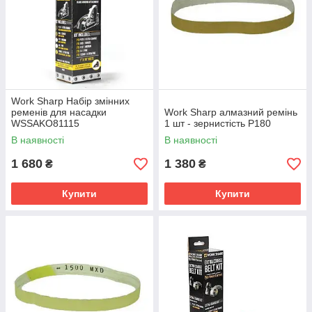
Work Sharp Набір змінних
ременів для насадки
Work Sharp алмазний ремінь
WSSAKO81115
1 шт - зернистість P180
В наявності
В наявності
1 680
1 380
₴
₴
Купити
Купити