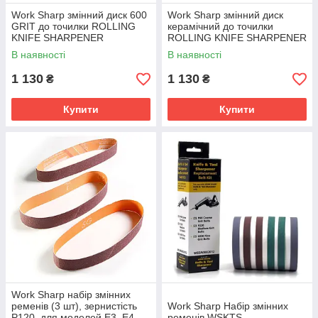
Work Sharp змінний диск 600
Work Sharp змінний диск
GRIT до точилки ROLLING
керамічний до точилки
KNIFE SHARPENER
ROLLING KNIFE SHARPENER
В наявності
В наявності
1 130
1 130
₴
₴
Купити
Купити
Work Sharp набір змінних
ременів (3 шт), зернистість
Work Sharp Набір змінних
P120, для моделей E3, E4,
ременів WSKTS