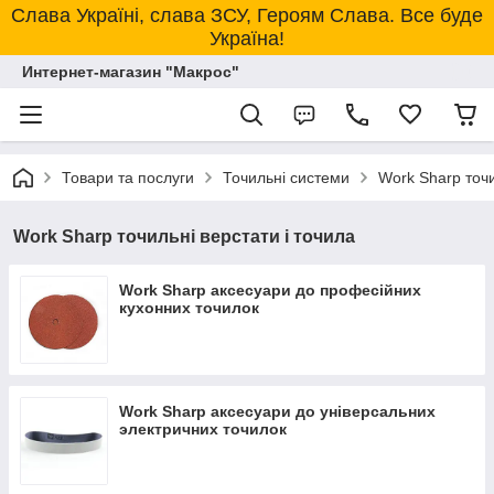
Слава Україні, слава ЗСУ, Героям Слава. Все буде
Україна!
Интернет-магазин "Макрос"
Товари та послуги
Точильні системи
Work Sharp точи
Work Sharp точильні верстати і точила
Work Sharp аксесуари до професiйних
кухонних точилок
Work Sharp аксесуари до унiверсальних
электричних точилок