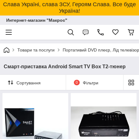
Слава Україні, слава ЗСУ, Героям Слава. Все буде
Україна!
Интернет-магазин "Макрос"
Товари та послуги
Портативий DVD плеєр, Лід телевізо
Смарт-приставка Android Smart TV Box T2-тюнер
Сортування
0
Фільтри