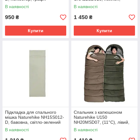
коричнева
В наявності
В наявності
950
1 450
₴
₴
Купити
Купити
Підкладка для спального
Спальник з капюшоном
мішка Naturehike NH15S012-
Naturehike U150
D, бавовна, світло-зелений
NH20MSD07, (11°C), лівий,
коричневий
В наявності
В наявності