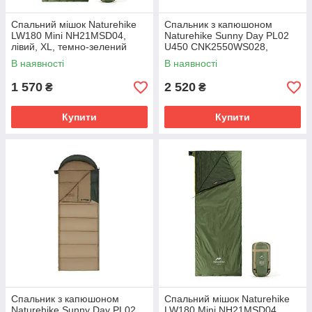
Спальний мішок Naturehike
Спальник з капюшоном
LW180 Mini NH21MSD04,
Naturehike Sunny Day PL02
лівий, XL, темно-зелений
U450 CNK2550WS028,
(3,9°C), лівий, блакитно-синій
В наявності
В наявності
1 570
2 520
₴
₴
Купити
Купити
Спальник з капюшоном
Спальний мішок Naturehike
Naturehike Sunny Day PL02
LW180 Mini NH21MSD04,