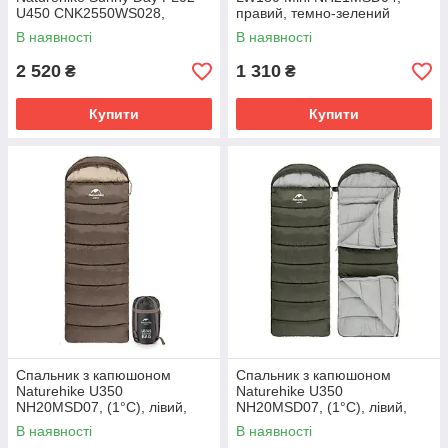
U450 CNK2550WS028,
правий, темно-зелений
(3,9°C), правий, коричнево-
В наявності
В наявності
зелений
2 520
1 310
₴
₴
Купити
Купити
Спальник з капюшоном
Спальник з капюшоном
Naturehike U350
Naturehike U350
NH20MSD07, (1°C), лівий,
NH20MSD07, (1°C), лівий,
коричневий
зелений
В наявності
В наявності