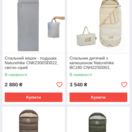
Спальний мішок - подушка
Спальник дитячий з
Naturehike CNK2300SD022,
капюшоном Naturehike
світло-сірий
BC180 CNH22SD001,
бежевий
В наявності
В наявності
2 880
3 540
₴
₴
Купити
Купити