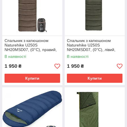
Спальник з капюшоном
Спальник з капюшоном
Naturehike U250S
Naturehike U250S
NH20MSD07, (0°C), правий,
NH20MSD07, (0°C), лівий,
коричневий
темно-зелений
В наявності
В наявності
1 950
1 950
₴
₴
Купити
Купити