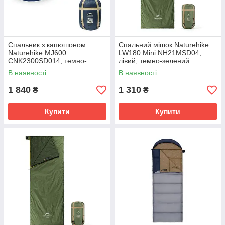
Спальник з капюшоном
Спальний мішок Naturehike
Naturehike MJ600
LW180 Mini NH21MSD04,
CNK2300SD014, темно-
лівий, темно-зелений
блакитний
В наявності
В наявності
1 840
1 310
₴
₴
Купити
Купити