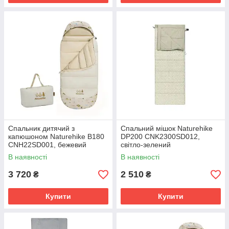
Спальник дитячий з
Спальний мішок Naturehike
капюшоном Naturehike B180
DP200 CNK2300SD012,
CNH22SD001, бежевий
світло-зелений
В наявності
В наявності
3 720
2 510
₴
₴
Купити
Купити