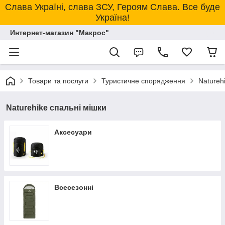
Слава Україні, слава ЗСУ, Героям Слава. Все буде
Україна!
Интернет-магазин "Макрос"
Товари та послуги
Туристичне спорядження
Natureh
Naturehike спальні мішки
Аксесуари
Всесезонні