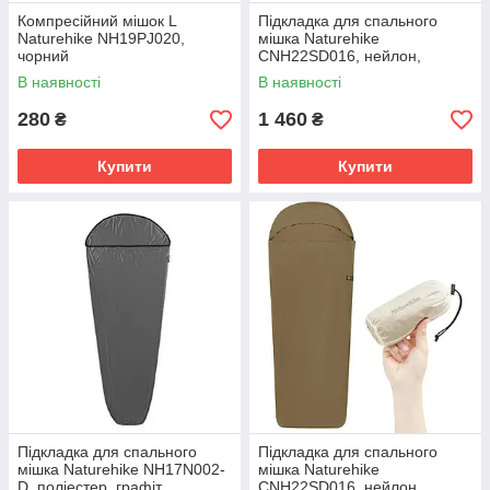
Компресійний мішок L
Підкладка для спального
Naturehike NH19PJ020,
мішка Naturehike
чорний
CNH22SD016, нейлон,
зелена
В наявності
В наявності
280
1 460
₴
₴
Купити
Купити
Підкладка для спального
Підкладка для спального
мішка Naturehike NH17N002-
мішка Naturehike
D, поліестер, графіт
CNH22SD016, нейлон,