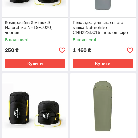
Компресійний мішок S
Підкладка для спального
Naturehike NH19PJ020,
мішка Naturehike
чорний
CNH22SD016, нейлон, сіро-
блакитна
В наявності
В наявності
250
1 460
₴
₴
Купити
Купити