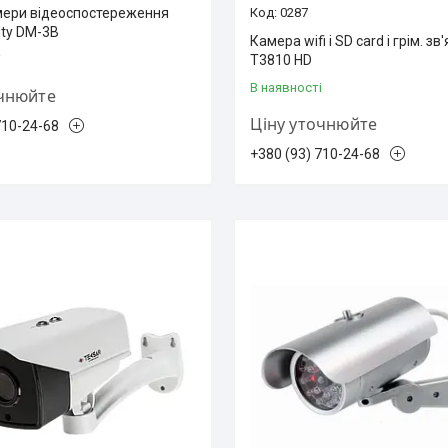
ери відеоспостереження
0287
ity DM-3B
Камера wifi і SD card і грім. зв
і
T3810 HD
В наявності
очнюйте
Ціну уточнюйте
710-24-68
+380 (93) 710-24-68