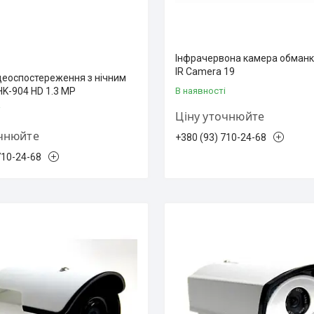
Інфрачервона камера обман
IR Camera 19
деоспостереження з нічним
K-904 HD 1.3 MP
В наявності
і
Ціну уточнюйте
очнюйте
+380 (93) 710-24-68
710-24-68