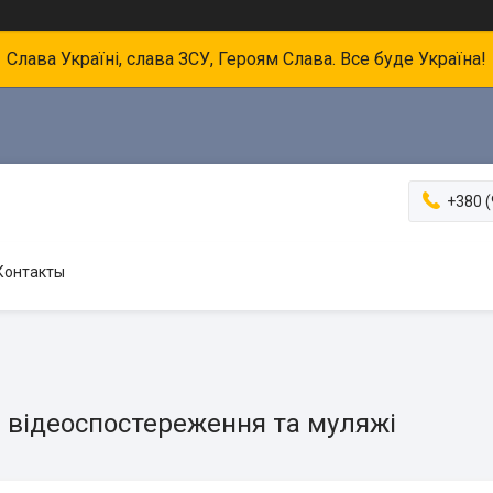
Слава Україні, слава ЗСУ, Героям Слава. Все буде Україна!
+380 (
Контакты
 відеоспостереження та муляжі