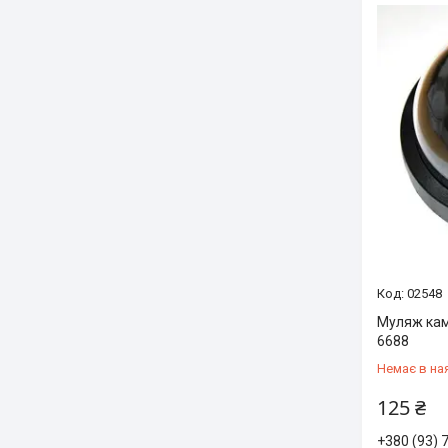
02548
Муляж ка
6688
Немає в на
125 ₴
+380 (93) 