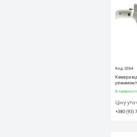
0264
Камера ві
режимом H
В наявност
Ціну ут
+380 (93) 