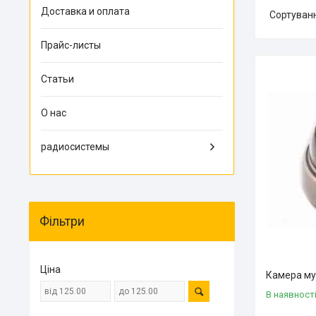
Доставка и оплата
Прайс-листы
Статьи
О нас
радиосистемы
Фільтри
Ціна
Камера му
В наявност