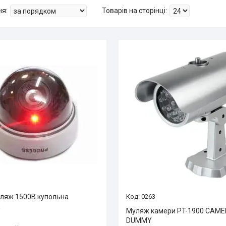
ляж 1500B купольна
0263
і
Муляж камери PT-1900 CAM
DUMMY