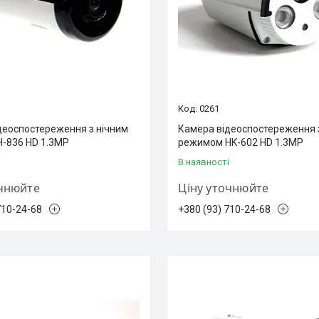
0261
деоспостереження з нічним
Камера відеоспостереження 
-836 HD 1.3MP
режимом HK-602 HD 1.3MP
і
В наявності
очнюйте
Ціну уточнюйте
710-24-68
+380 (93) 710-24-68