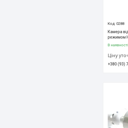
0288
Камера ві
режимом H
В наявност
Ціну ут
+380 (93) 