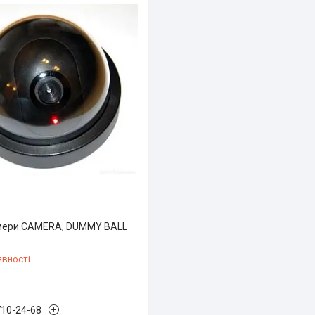
мери CAMERA, DUMMY BALL
явності
710-24-68