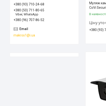
Муляж кам
+380 (93) 710-24-68
CoVi Secur
+380 (50) 711-80-65
В наявност
Viber, WhatsApp
+380 (96) 707-86-52
Ціну ут
+380 (93) 
makros1@i.ua