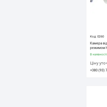
0260
Камера ві
режимом H
В наявност
Ціну ут
+380 (93) 