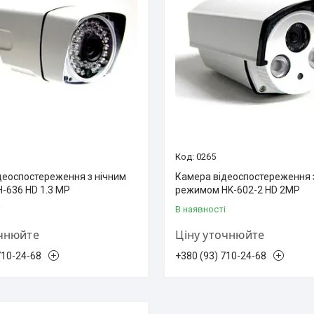
0265
деоспостереження з нічним
Камера відеоспостереження 
-636 HD 1.3 MP
режимом HK-602-2 HD 2MP
і
В наявності
очнюйте
Ціну уточнюйте
710-24-68
+380 (93) 710-24-68