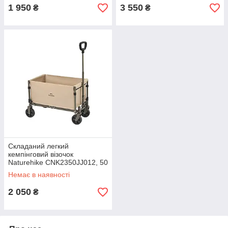
1 950
3 550
₴
₴
Складаний легкий
кемпінговий візочок
Naturehike CNK2350JJ012, 50
л, коричневий
Немає в наявності
2 050
₴