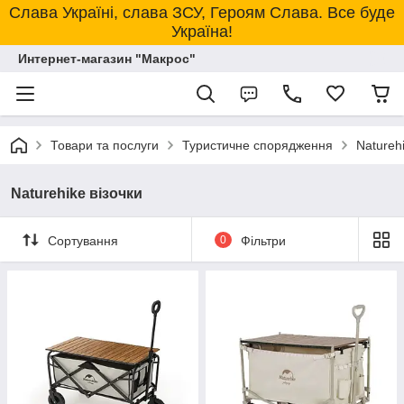
Слава Україні, слава ЗСУ, Героям Слава. Все буде
Україна!
Интернет-магазин "Макрос"
Товари та послуги
Туристичне спорядження
Naturehi
Naturehike візочки
Сортування
0
Фільтри