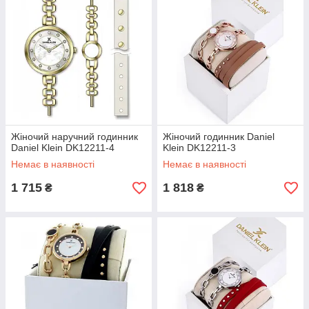
Jacques du Manoir
Jaeger-LeCoultre
Jean d Eve
Julie Julsen
K
Kappa
Korloff
L
Жіночий наручний годинник
Жіночий годинник Daniel
Lee Cooper
Daniel Klein DK12211-4
Klein DK12211-3
Lotus
Немає в наявності
Немає в наявності
Lotus Silver
Lotus Style
1 715
1 818
₴
₴
Louis Erard
M
Magellan
Manopoulos
Mark Maddox
Marlen
Medana
Misaki