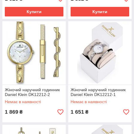
Edelberg
Купити
Купити
Edox
Elysee
Ercolano
Eterna
F
Fontenay
Fortis
Frederique Constant
G
Goebel
Graham
Gucci
Жіночий наручний годинник
Жіночий наручний годинник
GUY LAROCHE
Daniel Klein DK12212-2
Daniel Klein DK12212-1
H
Немає в наявності
Немає в наявності
Hugo Boss
1 869
1 651
₴
₴
Hush Puppies
J
J. Springs