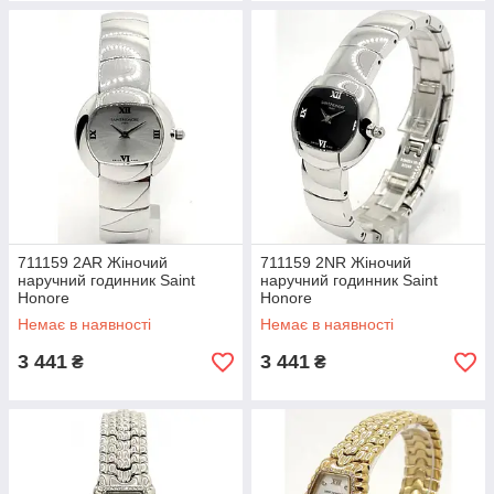
Wagner of Switzerland
Wolf
Z
Зенон-Watch Basel
Zentra
711159 2AR Жіночий
711159 2NR Жіночий
наручний годинник Saint
наручний годинник Saint
Honore
Honore
Немає в наявності
Немає в наявності
3 441
3 441
₴
₴