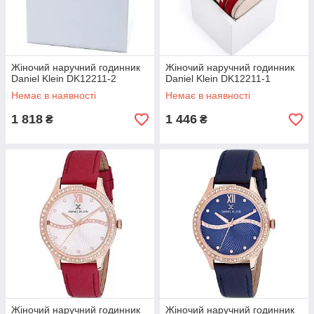
Misaki watches
Montegrappa
Morellato
O
Ottaviani
Жіночий наручний годинник
Жіночий наручний годинник
P
Daniel Klein DK12211-2
Daniel Klein DK12211-1
Немає в наявності
Немає в наявності
Paris Hilton
1 818
1 446
Piquadro
₴
₴
Poljot International
Q
Quantum
R
Richelieu
Roamer
Rodania
RSW
S
Saint Honore
Sandoz
Жіночий наручний годинник
Жіночий наручний годинник