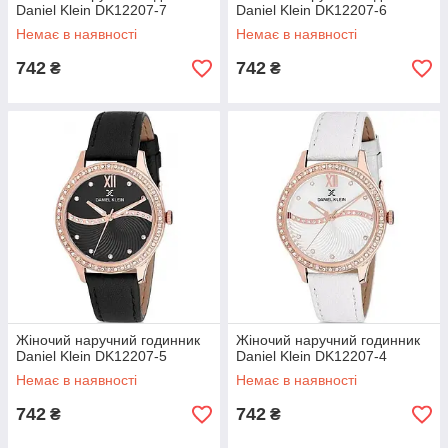
Seculus
Daniel Klein DK12207-7
Daniel Klein DK12207-6
Seiko
Немає в наявності
Немає в наявності
Signum
Slazenger
742
742
₴
₴
Swiss Military by R
T
Temporis
Thomas Sabo
Timberland
Time Forever
Tissot
Tommy Hilfiger
U
U-BOAT
V
Жіночий наручний годинник
Жіночий наручний годинник
Venus
Daniel Klein DK12207-5
Daniel Klein DK12207-4
Viceroy
Viceroy jewelry
Немає в наявності
Немає в наявності
Visconti
742
742
₴
₴
Vogard
W