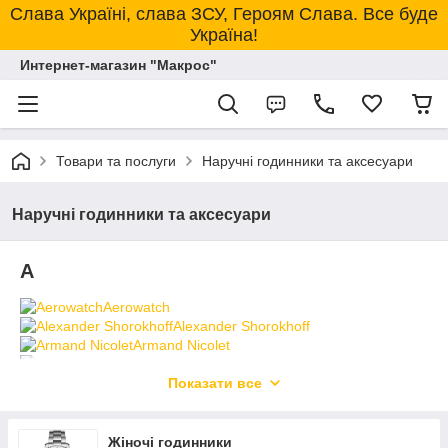
Слава Україні, слава ЗСУ, Героям Слава. Все буде
Україна!
Интернет-магазин "Макрос"
Товари та послуги
Наручні годинники та аксесуари
Наручні годинники та аксесуари
A
Aerowatch
Alexander Shorokhoff
Armand Nicolet
Artina
Aviator
Показати все
Azzaro
B
Жіночі годинники