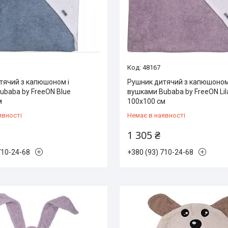
48167
тячий з капюшоном і
Рушник дитячий з капюшоном
ubaba by FreeON Blue
вушками Bubaba by FreeON Lil
м
100х100 см
явності
Немає в наявності
1 305 ₴
710-24-68
+380 (93) 710-24-68