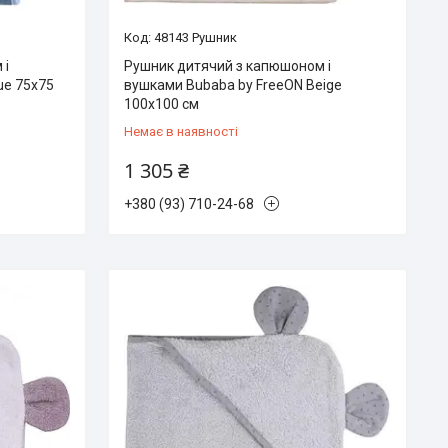
48143 Рушник
 і
Рушник дитячий з капюшоном і
ue 75х75
вушками Bubaba by FreeON Beige
100х100 см
Немає в наявності
1 305 ₴
+380 (93) 710-24-68