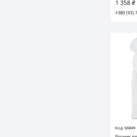
1 358 ₴
+380 (93) 
66849
Рушник ди