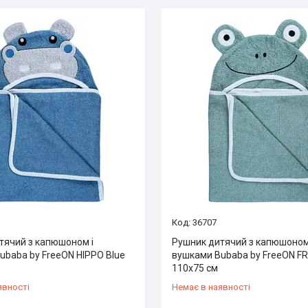
36707
тячий з капюшоном і
Рушник дитячий з капюшоном
ubaba by FreeON HIPPO Blue
вушками Bubaba by FreeON F
110х75 см
явності
Немає в наявності