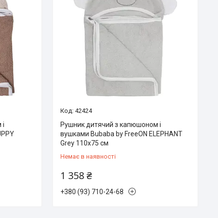
42424
 і
Рушник дитячий з капюшоном і
UPPY
вушками Bubaba by FreeON ELEPHANT
Grey 110х75 см
Немає в наявності
1 358 ₴
+380 (93) 710-24-68