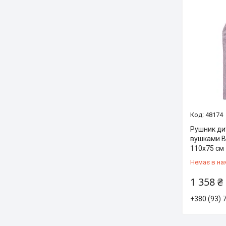
48174
Рушник ди
вушками B
110х75 см
Немає в на
1 358 ₴
+380 (93) 