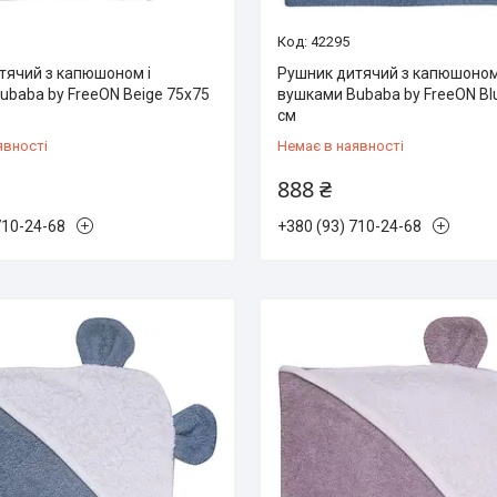
42295
тячий з капюшоном і
Рушник дитячий з капюшоном
ubaba by FreeON Beige 75х75
вушками Bubaba by FreeON Bl
см
явності
Немає в наявності
888 ₴
710-24-68
+380 (93) 710-24-68