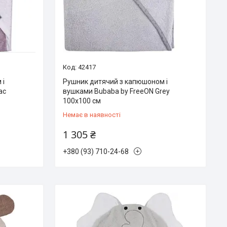
42417
 і
Рушник дитячий з капюшоном і
ac
вушками Bubaba by FreeON Grey
100х100 см
Немає в наявності
1 305 ₴
+380 (93) 710-24-68