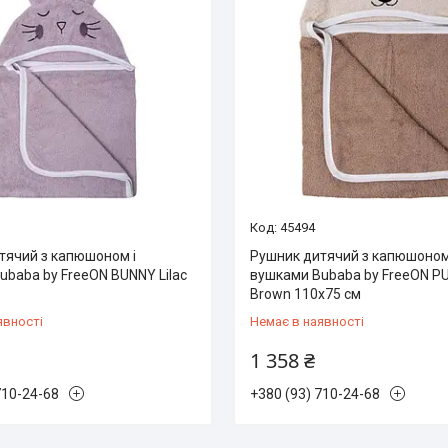
45494
тячий з капюшоном і
Рушник дитячий з капюшоном
ubaba by FreeON BUNNY Lilac
вушками Bubaba by FreeON P
Brown 110х75 см
явності
Немає в наявності
1 358 ₴
710-24-68
+380 (93) 710-24-68