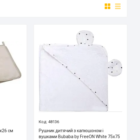
48136
х26 см
Рушник дитячий з капюшоном і
вушками Bubaba by FreeON White 75х75