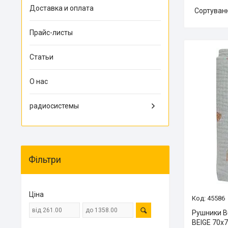
Доставка и оплата
Прайс-листы
Статьи
О нас
радиосистемы
Фільтри
Ціна
45586
Рушники B
BEIGE 70х7