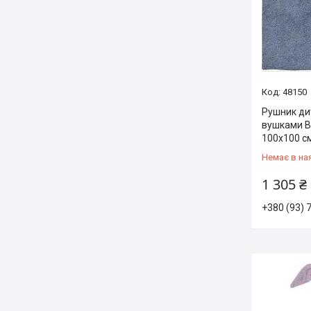
48150
Рушник ди
вушками B
100х100 с
Немає в на
1 305 ₴
+380 (93) 