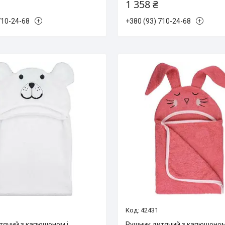
1 358 ₴
710-24-68
+380 (93) 710-24-68
42431
тячий з капюшоном і
Рушник дитячий з капюшоном