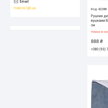
makros1@i.ua
42288
Рушник ди
вушками B
см
Немає в на
888 ₴
+380 (93) 