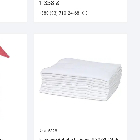
1 358 ₴
+380 (93) 710-24-68
5328
 і
Рушники Bubaba by FreeON 80х80 White