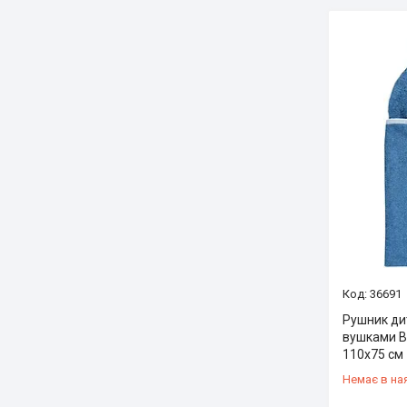
36691
Рушник ди
вушками B
110х75 см
Немає в на