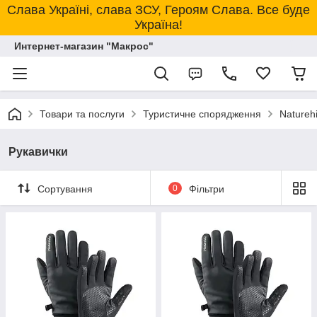
Слава Україні, слава ЗСУ, Героям Слава. Все буде
Україна!
Интернет-магазин "Макрос"
Товари та послуги
Туристичне спорядження
Natureh
Рукавички
Сортування
0
Фільтри