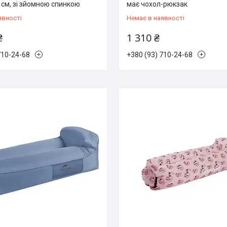
 см, зі зйомною спинкою
має чохол-рюкзак
явності
Немає в наявності
₴
1 310 ₴
710-24-68
+380 (93) 710-24-68