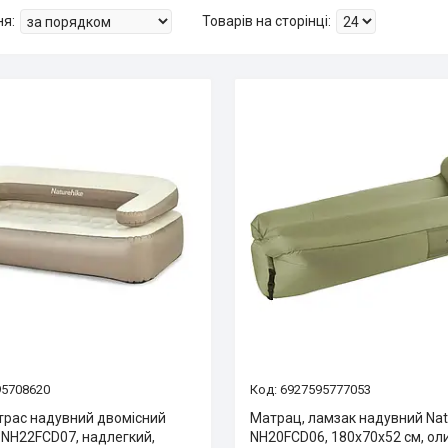
95708620
6927595777053
трас надувний двомісний
Матрац, ламзак надувний Nat
 NH22FCD07, надлегкий,
NH20FCD06, 180х70х52 см, ол