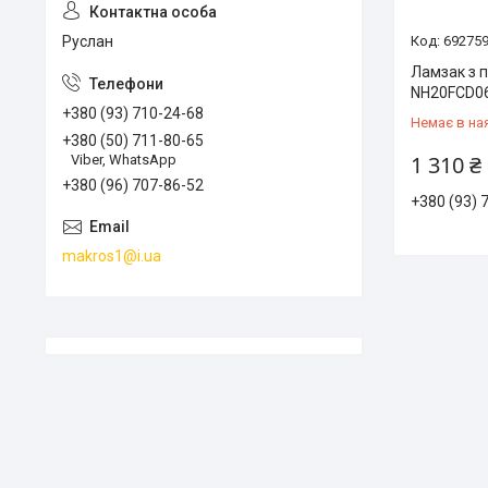
69275
Руслан
Ламзак з п
NH20FCD06
+380 (93) 710-24-68
Немає в на
+380 (50) 711-80-65
1 310 ₴
Viber, WhatsApp
+380 (96) 707-86-52
+380 (93) 
makros1@i.ua