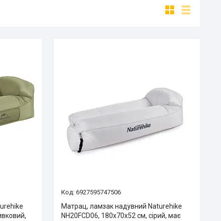
6927595747506
urehike
Матрац, ламзак надувний Naturehike
ивковий,
NH20FCD06, 180х70х52 см, сірий, має