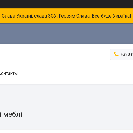
Слава Україні, слава ЗСУ, Героям Слава. Все буде Україна!
+380 (
Контакты
і меблі