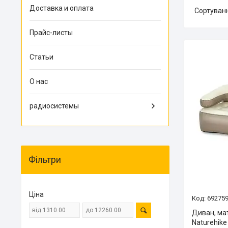
Доставка и оплата
Прайс-листы
Статьи
О нас
радиосистемы
Фільтри
Ціна
69275
Диван, ма
Naturehike