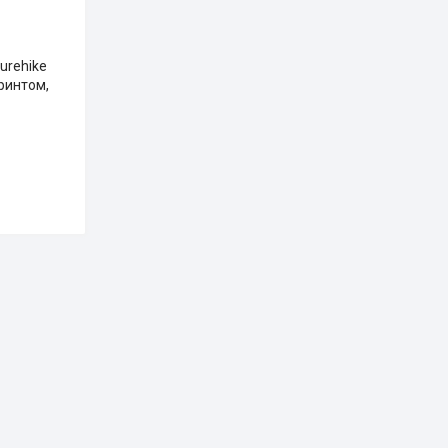
urehike
ринтом,