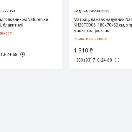
95777060
6977465862532
ідголовником Naturehike
Матрац, ламзак надувний Nat
, блакитний
NH20FCD06, 180х70х52 см, з п
має чохол-рюкзак
явності
Немає в наявності
1 310 ₴
710-24-68
+380 (93) 710-24-68