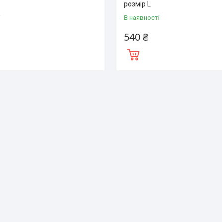
розмір L
і
В наявності
540 ₴