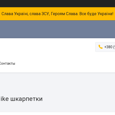
Слава Україні, слава ЗСУ, Героям Слава. Все буде Україна!
+380 (
Контакты
hike шкарпетки