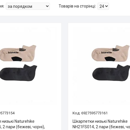
95773154
6927595773161
низькі Naturehike
Шкарпетки низькі Naturehike
 2 пари (бежеві, чорні),
NH21FS014, 2 пари (бежеві, чо