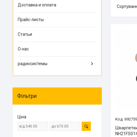
Доставка и оплата
Прайс-листы
Статьи
О нас
радиосистемы
Фільтри
Ціна
69275
Шкарпетки 
NH21FS014,