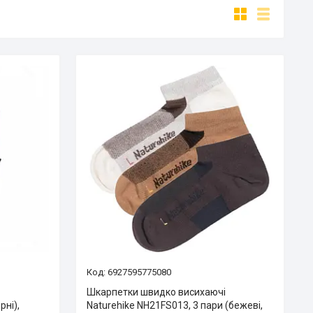
6927595775080
Шкарпетки швидко висихаючі
рні),
Naturehike NH21FS013, 3 пари (бежеві,