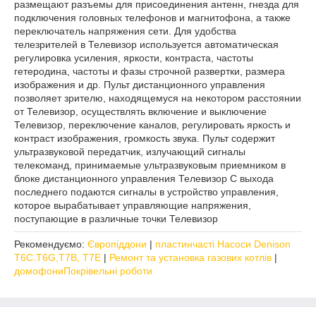
размещают разъемы для присоединения антенн, гнезда для
подключения головных телефонов и магнитофона, а также
переключатель напряжения сети. Для удобства
телезрителей в Телевизор используется автоматическая
регулировка усиления, яркости, контраста, частоты
гетеродина, частоты и фазы строчной развертки, размера
изображения и др. Пульт дистанционного управления
позволяет зрителю, находящемуся на некотором расстоянии
от Телевизор, осуществлять включение и выключение
Телевизор, переключение каналов, регулировать яркость и
контраст изображения, громкость звука. Пульт содержит
ультразвуковой передатчик, излучающий сигналы
телекоманд, принимаемые ультразвуковым приемником в
блоке дистанционного управления Телевизор С выхода
последнего подаются сигналы в устройство управления,
которое вырабатывает управляющие напряжения,
поступающие в различные точки Телевизор
Рекомендуємо:
Європіддони
|
пластинчасті Насоси Denison
T6C.T6G,T7B, Т7Е
|
Ремонт та установка газових котлів
|
домофони
Покрівельні роботи