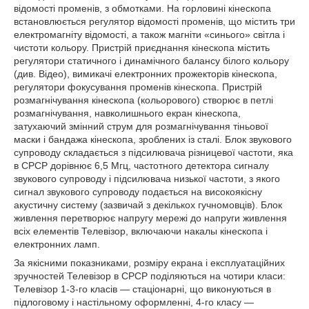
відомості променів, з обмотками. На горловині кінескопа
встановлюється регулятор відомості променів, що містить три
електромагніту відомості, а також магніти «синього» світла і
чистоти кольору. Пристрій приєднання кінескопа містить
регулятори статичного і динамічного балансу білого кольору
(див. Відео), вимикачі електронних прожекторів кінескопа,
регулятори фокусування променів кінескопа. Пристрій
розмагнічування кінескопа (кольорового) створює в петлі
розмагнічування, навколишнього екран кінескопа,
затухаючий змінний струм для розмагнічування тіньової
маски і бандажа кінескопа, зроблених із сталі. Блок звукового
супроводу складається з підсилювача різницевої частоти, яка
в СРСР дорівнює 6,5 Мгц, частотного детектора сигналу
звукового супроводу і підсилювача низької частоти, з якого
сигнал звукового супроводу подається на високоякісну
акустичну систему (зазвичай з декількох гучномовців). Блок
живлення перетворює напругу мережі до напруги живлення
всіх елементів Телевізор, включаючи накалы кінескопа і
електронних ламп.
За якісними показниками, розміру екрана і експлуатаційних
зручностей Телевізор в СРСР поділяються на чотири класи:
Телевізор 1-3-го класів — стаціонарні, що виконуються в
підлоговому і настільному оформленні, 4-го класу —