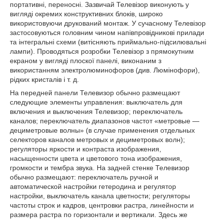
портативні, переносні. Зазвичай Телевізор виконують у
вигляді окремих конструктивних блоків, широко
використовуючи друкований монтаж. У сучасному Телевізор
застосовуються головним чином напівпровідникові прилади
та інтегральні схеми (витісняють приймально-підсилювальні
лампи). Проводяться розробки Телевізор з прямокутним
екраном у вигляді плоскої панелі, виконаним з
використанням электролюминофоров (див. Люмінофори),
рідких кристалів і т. д.
На передней панели Телевизор обычно размещают
следующие элементы управления: выключатель для
включения и выключения Телевизор; переключатель
каналов; переключатель диапазонов частот «метровые —
дециметровые волны» (в случае применения отдельных
селекторов каналов метровых и дециметровых волн);
регуляторы яркости и контраста изображения,
насыщенности цвета и цветового тона изображения,
громкости и тембра звука. На задней стенке Телевизор
обычно размещают: переключатель ручной и
автоматической настройки гетеродина и регулятор
настройки, выключатель канала цветности; регуляторы
частоты строк и кадров, центровки растра, линейности и
размера растра по горизонтали и вертикали. Здесь же