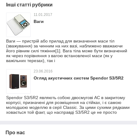
Інші статті рубрики
11.01.2017
Ваги
Ваги — пристрій або прилад для визначення маси тіл
(зважування) за чинним на них вазі, наближено вважаючи
його рівним силі тяжіння[1]. Вага тіла може бути визначений
як через порівняння з вагою встановленої маси (як у
важільних терезах), так і
23.06.2016
Огляд акустичних систем Spendor S3/5R2
Spendor S3/5R2 являють собою двосмугові АС в закритому
корпусі, призначені для розміщення на стійках, і є самою
молодшою моделлю в серії Classic. За цими сухими рядками
ховається той факт, що насправді S3/5R2 це не просто
Про нас