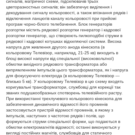
сигналів, матричної схеми, підсилювачів трьох
цветоразностных сигналів; він забезпечує виділення і
декодування сигналу кольоровості, а також впізнання рядків і
відключення ланцюгів каналу кольоровості при прийомі
програм чорно-білого телебачення. Блок генераторів
розгортки містить рядкової розгортки генератор і кадрової
розгортки генератор, що створюють пилкоподібні струми в
рядкової і кадрової котушках відхиляючої системи. Висока
напруга для живлення другого анода кінескопа (в
кольоровому Телевізор, наприклад, 21-25 кв) виходить в
блоці високої напруги від спеціальної (високовольтної)
обмотки вихідного рядкового трансформатора або
випрямленням імпульсів цього трансформатора, як і напруга
для фокусуючого електрода (в кольоровому Телевізор —
близько 5 кв). У кольоровому Телевізор в цю схему входять
коригувальні трансформатори, службовці для корекції так
званих подушкообразных спотворень телевізійного растру.
При використанні трехлучевого кольорового кінескопа для
забезпечення динамічного відомості його променів
застосовується пристрій відомості променів, в якому з
імпульсів, наступних з частотою рядків і полів, що
формуються струми спеціальної форми, що подаються в
обмотки електромагнітів відомості; останні виконуються у
вигляді постійних магнітів, службовців для статичного