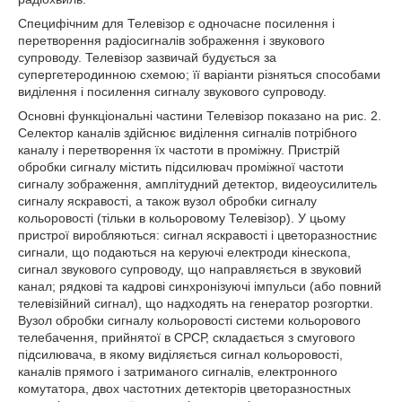
Специфічним для Телевізор є одночасне посилення і
перетворення радіосигналів зображення і звукового
супроводу. Телевізор зазвичай будується за
супергетеродинною схемою; її варіанти різняться способами
виділення і посилення сигналу звукового супроводу.
Основні функціональні частини Телевізор показано на рис. 2.
Селектор каналів здійснює виділення сигналів потрібного
каналу і перетворення їх частоти в проміжну. Пристрій
обробки сигналу містить підсилювач проміжної частоти
сигналу зображення, амплітудний детектор, видеоусилитель
сигналу яскравості, а також вузол обробки сигналу
кольоровості (тільки в кольоровому Телевізор). У цьому
пристрої виробляються: сигнал яскравості і цветоразностниє
сигнали, що подаються на керуючі електроди кінескопа,
сигнал звукового супроводу, що направляється в звуковий
канал; рядкові та кадрові синхронізуючі імпульси (або повний
телевізійний сигнал), що надходять на генератор розгортки.
Вузол обробки сигналу кольоровості системи кольорового
телебачення, прийнятої в СРСР, складається з смугового
підсилювача, в якому виділяється сигнал кольоровості,
каналів прямого і затриманого сигналів, електронного
комутатора, двох частотних детекторів цветоразностных