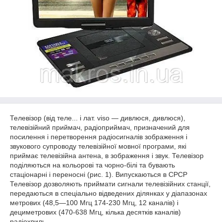
Телевізор (від теле... і лат. viso — дивлюся, дивлюся),
телевізійний приймач, радіоприймач, призначений для
посилення і перетворення радіосигналів зображення і
звукового супроводу телевізійної мовної програми, які
приймає телевізійна антена, в зображення і звук. Телевізор
поділяються на кольорові та чорно-білі та бувають
стаціонарні і переносні (рис. 1). Випускаються в СРСР
Телевізор дозволяють приймати сигнали телевізійних станції,
передаються в спеціально відведених ділянках у діапазонах
метрових (48,5—100 Мгц 174-230 Мгц, 12 каналів) і
дециметрових (470-638 Мгц, кілька десятків каналів)
радіохвиль.