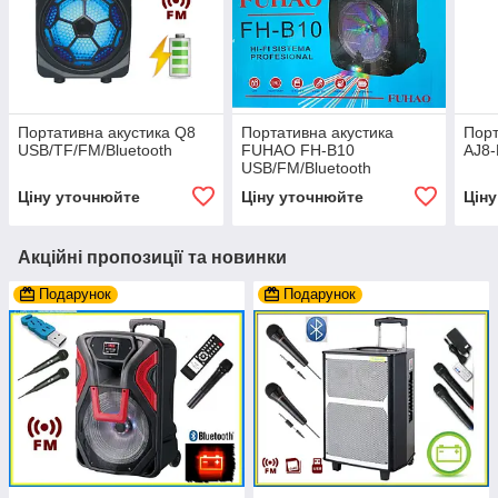
Портативна акустика Q8
Портативна акустика
Порт
USB/TF/FM/Bluetooth
FUHAO FH-B10
AJ8-
USB/FM/Bluetooth
Ціну уточнюйте
Ціну уточнюйте
Цін
Акційні пропозиції та новинки
Подарунок
Подарунок