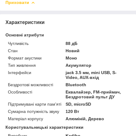
Приховати
Характеристики
Основні атрибути
Чутливість
88 дБ
Стан
Новий
Формат акустики
Моно
Тип живлення
Акумулятор
Інтерфейси
jack 3.5 мм, mini USB, S-
Video, AUX-вхід
Бездротові можливості
Bluetooth
Особливості
Еквалайзер, FM-приймач,
Бездротовий пульт ДУ
Підтримувані карти пам'яті
SD, microSD
Сумарна потужність звуку
120 Вт
Матеріал корпусу
Алюміній, Дерево
Користувальницькі характеристики
Виробник
Kedibo