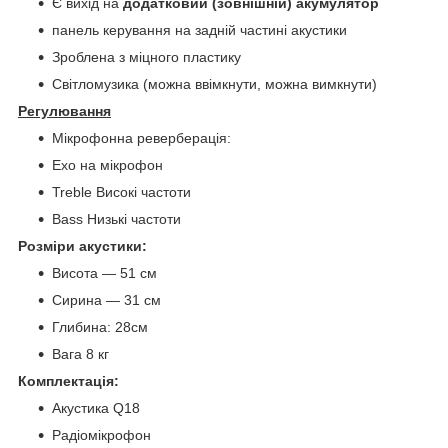
Є вихід на
додатковий (зовнішній) акумулятор
панель керування на задній частині акустики
Зроблена з міцного пластику
Світломузика (можна ввімкнути, можна вимкнути)
Регулювання
Мікрофонна реверберація:
Ехо на мікрофон
Treble Високі частоти
Bass Низькі частоти
Розміри акустики:
Висота — 51 см
Сирина — 31 см
Глибина: 28см
Вага 8 кг
Комплектація:
Акустика Q18
Радіомікрофон