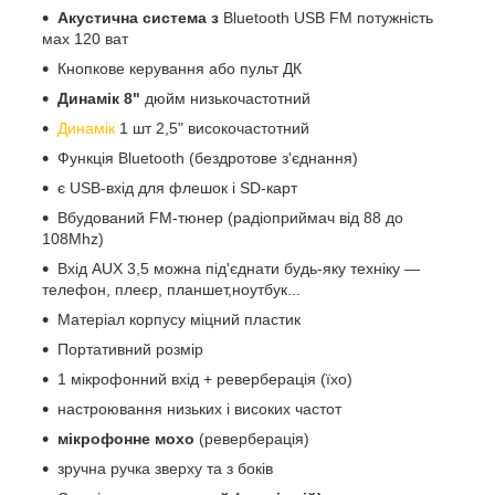
Акустична система з
Bluetooth
USB FM потужність
мах 120 ват
Кнопкове керування або пульт ДК
Динамік 8"
дюйм низькочастотний
Динамік
1 шт 2,5" високочастотний
Функція Bluetooth (бездротове з'єднання)
є USB-вхід для флешок і SD-карт
Вбудований FM-тюнер (радіоприймач від 88 до
108Мhz)
Вхід AUX 3,5 можна під'єднати будь-яку техніку —
телефон, плеєр, планшет,ноутбук...
Матеріал корпусу міцний пластик
Портативний розмір
1 мікрофонний вхід + реверберація (їхо)
настроювання низьких і високих частот
мікрофонне мохо
(реверберація)
зручна ручка зверху та з боків