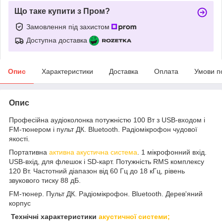
Що таке купити з Пром?
Замовлення під захистом
Доступна доставка
Опис
Характеристики
Доставка
Оплата
Умови п
Опис
Професійна аудіоколонка потужністю 100 Вт з USB-входом і
FM-тюнером і пульт ДК. Bluetooth. Радіомікрофон чудової
якості.
Портативна
активна акустична система
. 1 мікрофонний вхід.
USB-вхід, для флешок і SD-карт. Потужність RMS комплексу
120 Вт. Частотний діапазон від 60 Гц до 18 кГц, рівень
звукового тиску 88 дБ.
FM-тюнер. Пульт ДК. Радіомікрофон. Bluetooth. Дерев'яний
корпус
Технічні характеристики
акустичної системи;