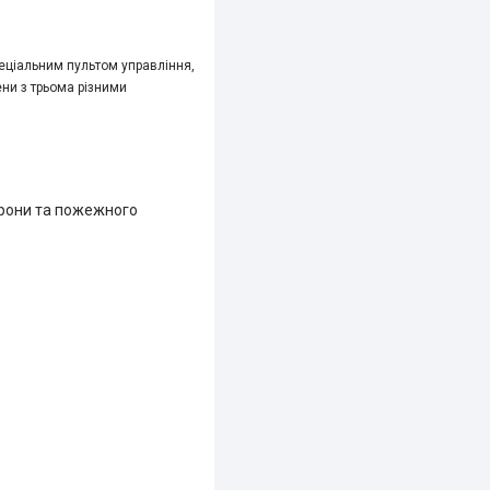
еціальним пультом управління,
ни з трьома різними
орони та пожежного