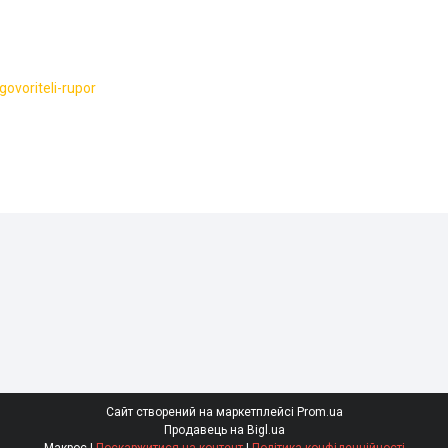
voriteli-rupor
Сайт створений на маркетплейсі
Prom.ua
Продавець на Bigl.ua
Макрос |
Поскаржитися на контент
|
Політика конфіденційності