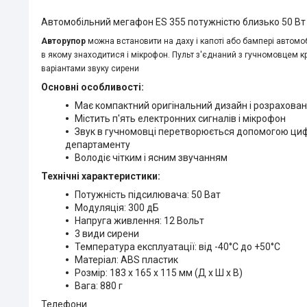
Автомобільний мегафон ES 355 потужністю близько 50 Вт 
Авторупор
можна встановити на даху і капоті або бампері автомо
в якому знаходитися і мікрофон. Пульт з'єднаний з гучномовцем
варіантами звуку сирени
Основні особливості:
Має компактний оригінальний дизайн і розрахован
Містить п'ять електронних сигналів і мікрофон
Звук в гучномовці перетворюється допомогою циф
департаменту
Володіє чітким і ясним звучанням
Технічні характеристики:
Потужність підсилювача: 50 Ват
Модуляція: 300 дБ
Напруга живлення: 12 Вольт
3 види сирени
Температура експлуатації: від -40°C до +50°C
Матеріал: ABS пластик
Розмір: 183 х 165 х 115 мм
(Д х Ш х В)
Вага: 880 г
Телефони