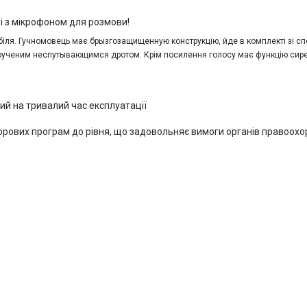
і з мікрофоном для розмови!
біля. Гучномовець має брызгозащищенную конструкцію, йде в комплекті зі сп
 крученим неспутывающимся дротом. Крім посилення голосу має функцію сире
ий на тривалий час експлуатації
рових програм до рівня, що задовольняє вимоги органів правоох