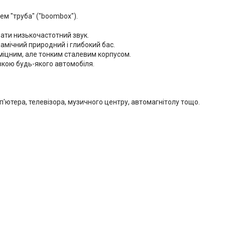
м "труба" ("boombox").
ати низькочастотний звук.
амічний природний і глибокий бас.
іцним, але тонким сталевим корпусом.
ивкою будь-якого автомобіля.
п'ютера, телевізора, музичного центру, автомагнітолу тощо.