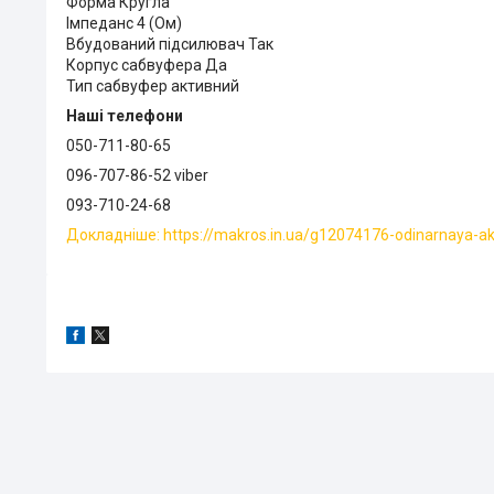
Форма Кругла
Імпеданс 4 (Ом)
Вбудований підсилювач Так
Корпус сабвуфера Да
Тип сабвуфер активний
Наші телефони
050-711-80-65
096-707-86-52 viber
093-710-24-68
Докладніше: https://makros.in.ua/g12074176-odinarnaya-akt