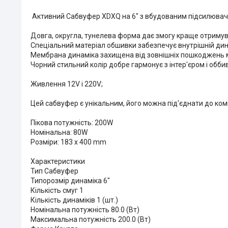
Активний Сабвуфер XDXQ на 6" з вбудованим підсилюваче
Довга, округла, тунелева форма дає змогу краще отримув
Спеціальний матеріал обшивки забезпечує внутрішній дин
Мембрана динаміка захищена від зовнішніх пошкоджень м
Чорний стильний колір добре гармонує з інтер'єром і обб
Живлення 12V і 220V;
Цей сабвуфер є унікальним, його можна під'єднати до ком
Пікова потужність: 200W
Номінальна: 80W
Розміри: 183 x 400 mm
Характеристики
Тип Сабвуфер
Типорозмір динаміка 6"
Кількість смуг 1
Кількість динаміків 1 (шт.)
Номінальна потужність 80.0 (Вт)
Максимальна потужність 200.0 (Вт)