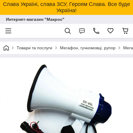
Слава Україні, слава ЗСУ, Героям Слава. Все буде
Україна!
Интернет-магазин "Макрос"
Товари та послуги
Мегафон, гучномовці, рупор
Мега