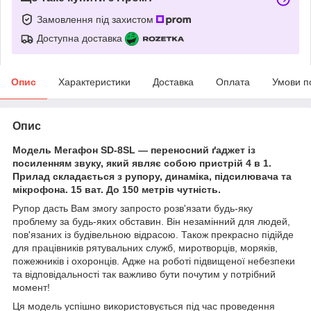
Замовлення під захистом
Доступна доставка
Опис
Характеристики
Доставка
Оплата
Умови п
Опис
Модель Мегафон SD-8SL — переносний ґаджет із
посиленням звуку, який являє собою пристрій 4 в 1.
Прилад складається з рупору, динаміка, підсилювача та
мікрофона. 15 ват. До 150 метрів чутність.
Рупор дасть Вам змогу запросто розв'язати будь-яку
проблему за будь-яких обставин. Він незамінний для людей,
пов'язаних із будівельною відрасою. Також прекрасно підійде
для працівників рятувальних служб, миротворців, моряків,
пожежників і охоронців. Адже на роботі підвищеної небезпеки
та відповідальності так важливо бути почутим у потрібний
момент!
Ця модель успішно використовується під час проведення