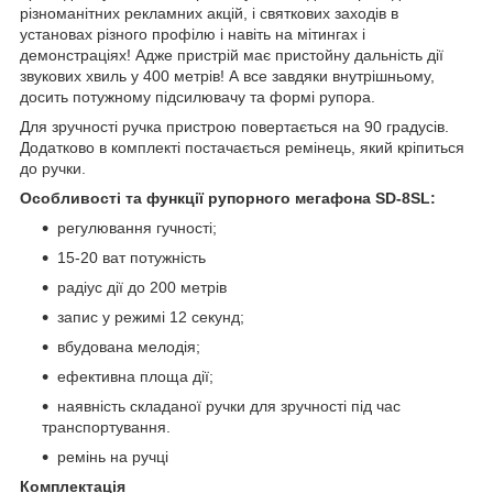
різноманітних рекламних акцій, і святкових заходів в
установах різного профілю і навіть на мітингах і
демонстраціях! Адже пристрій має пристойну дальність дії
звукових хвиль у 400 метрів! А все завдяки внутрішньому,
досить потужному підсилювачу та формі рупора.
Для зручності ручка пристрою повертається на 90 градусів.
Додатково в комплекті постачається ремінець, який кріпиться
до ручки.
Особливості та функції рупорного мегафона SD-8SL:
регулювання гучності;
15-20 ват потужність
радіус дії до 200 метрів
запис у режимі 12 секунд;
вбудована мелодія;
ефективна площа дії;
наявність складаної ручки для зручності під час
транспортування.
ремінь на ручці
Комплектація