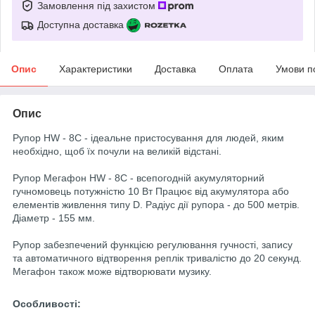
Замовлення під захистом
Доступна доставка
Опис
Характеристики
Доставка
Оплата
Умови п
Опис
Рупор HW - 8C - ідеальне пристосування для людей, яким
необхідно, щоб їх почули на великій відстані.
Рупор Мегафон HW - 8C - всепогодній акумуляторний
гучномовець потужністю 10 Вт Працює від акумулятора або
елементів живлення типу D. Радіус дії рупора - до 500 метрів.
Діаметр - 155 мм.
Рупор забезпечений функцією регулювання гучності, запису
та автоматичного відтворення реплік тривалістю до 20 секунд.
Мегафон також може відтворювати музику.
Особливості: