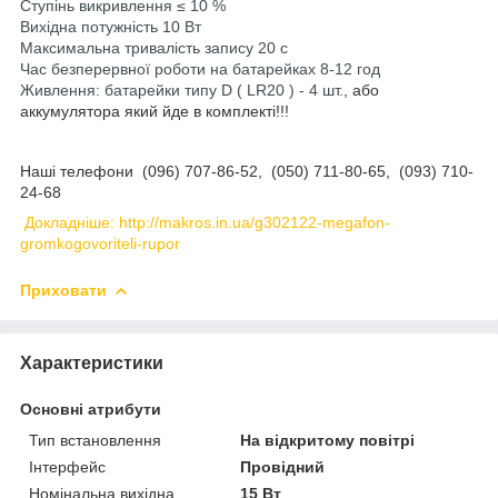
Ступінь викривлення ≤ 10 %
Вихідна потужність 10 Вт
Максимальна тривалість запису 20 с
Час безперервної роботи на батарейках 8-12 год
Живлення: батарейки типу D ( LR20 ) - 4 шт.
, або
аккумулятора який йде в комплекті!!!
Наші телефони (096) 707-86-52, (050) 711-80-65, (093) 710-
24-68
Докладніше: http://makros.in.ua/g302122-megafon-
gromkogovoriteli-rupor
Приховати
Характеристики
Основні атрибути
Тип встановлення
На відкритому повітрі
Інтерфейс
Провідний
Номінальна вихідна
15 Вт