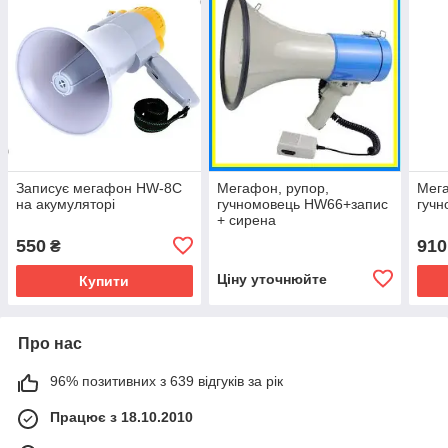
Записує мегафон HW-8C
Мегафон, рупор,
Мег
на акумуляторі
гучномовець HW66+запис
гуч
+ сирена
550
910
₴
Ціну уточнюйте
Купити
Про нас
96% позитивних з 639 відгуків за рік
Працює з 18.10.2010