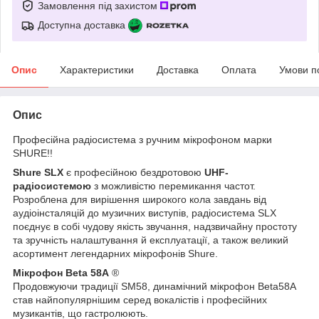
Замовлення під захистом
Доступна доставка
Опис
Характеристики
Доставка
Оплата
Умови п
Опис
Професійна радіосистема з ручним мікрофоном марки
SHURE!!
Shure SLX
є професійною бездротовою
UHF-
радіосистемою
з можливістю перемикання частот.
Розроблена для вирішення широкого кола завдань від
аудіоінсталяцій до музичних виступів, радіосистема SLX
поєднує в собі чудову якість звучання, надзвичайну простоту
та зручність налаштування й експлуатації, а також великий
асортимент легендарних мікрофонів Shure.
Мікрофон Beta 58A
®
Продовжуючи традиції SM58, динамічний мікрофон Beta58A
став найпопулярнішим серед вокалістів і професійних
музикантів, що гастролюють.