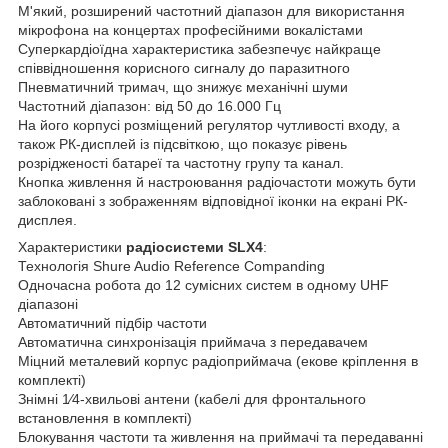
М'який, розширений частотний діапазон для використання
мікрофона на концертах професійними вокалістами
Суперкардіоїдна характеристика забезпечує найкраще
співвідношення корисного сигналу до паразитного
Пневматичний тримач, що знижує механічні шуми
Частотний діапазон: від 50 до 16.000 Гц
На його корпусі розміщений регулятор чутливості входу, а
також РК-дисплей із підсвіткою, що показує рівень
розрідженості батареї та частотну групу та канал.
Кнопка живлення й настроювання радіочастоти можуть бути
заблоковані з зображенням відповідної іконки на екрані РК-
дисплея.
Характеристики
радіосистеми SLX4
:
Технологія Shure Audio Reference Companding
Одночасна робота до 12 сумісних систем в одному UHF
діапазоні
Автоматичний підбір частоти
Автоматична синхронізація приймача з передавачем
Міцний металевий корпус радіоприймача (екове кріплення в
комплекті)
Знімні 1⁄4-хвильові антени (кабелі для фронтального
встановлення в комплекті)
Блокування частоти та живлення на приймачі та передаванні