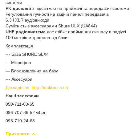
системи
РК-дисплей
з підсвіткою на приймачі та передавачі системи
Регулювання гучності на задній панелі передавача
6.3 і XLR аудіовиходи
Сумісність з аксесуарами Shure ULX (UA844)
UHF радіосистема
дає стійке приймання сигналу в радіусі
100 метрів мікрофона від бази.
Комплектація
--- База SHURE SLX4
— Мікрофон
— Блок живлення на базу
--- Аксесуари
Докладніше: http://makros.in.ua
Наші телефони
050-711-80-65
096-707-86-52 viber
093-710-24-68
Приховати