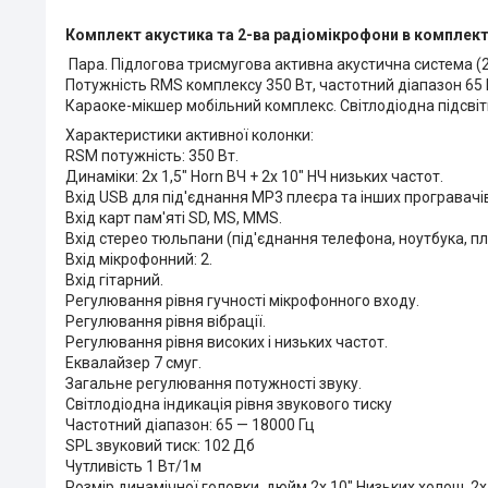
Комплект акустика та 2-ва радіомікрофони в комплект
Пара. Підлогова трисмугова активна акустична система (2 ш
Потужність RMS комплексу 350 Вт, частотний діапазон 65 Г
Караоке-мікшер мобільний комплекс. Світлодіодна підсвіт
Характеристики активної колонки:
RSM потужність: 350 Вт.
Динаміки: 2х 1,5" Horn ВЧ + 2х 10" НЧ низьких частот.
Вхід USB для під'єднання MP3 плеєра та інших програвачі
Вхід карт пам'яті SD, MS, MMS.
Вхід стерео тюльпани (під'єднання телефона, ноутбука, плеє
Вхід мікрофонний: 2.
Вхід гітарний.
Регулювання рівня гучності мікрофонного входу.
Регулювання рівня вібрації.
Регулювання рівня високих і низьких частот.
Еквалайзер 7 смуг.
Загальне регулювання потужності звуку.
Світлодіодна індикація рівня звукового тиску
Частотний діапазон: 65 — 18000 Гц
SPL звуковий тиск: 102 Дб
Чутливість 1 Вт/1м
Розмір динамічної головки, дюйм 2х 10" Низьких холош, 2x