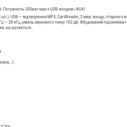
і
. Потужність 350ват мах з USB-входом і АUX/
т.). USB — відтворення MP3, CardReader, 2 мікр. входу, гітарного в
ц — 20 кГц, рівень звукового тиску 102 дБ. Вбудований підсилювач 
ка, що рухається.
в.
ра,...).
 2" ВЧ