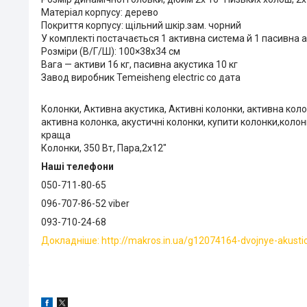
Матеріал корпусу: дерево
Покриття корпусу: щільний шкір.зам. чорний
У комплекті постачається 1 активна система й 1 пасивна а
Розміри (В/Г/Ш): 100×38х34 см
Вага — активи 16 кг, пасивна акустика 10 кг
Завод виробник Temeisheng electric co дата
Колонки, Активна акустика, Активні колонки, активна кол
активна колонка, акустичні колонки, купити колонки,колон
краща
Колонки, 350 Вт, Пара,2x12"
Наші телефони
050-711-80-65
096-707-86-52 viber
093-710-24-68
Докладніше: http://makros.in.ua/g12074164-dvojnye-akusti