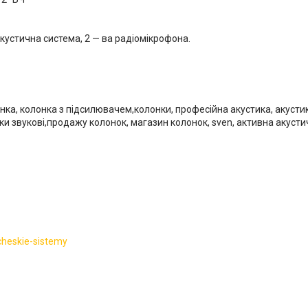
кустична система, 2 — ва радіомікрофона.
онка, колонка з підсилювачем,колонки, професійна акустика, акусти
ки звукові,продажу колонок, магазин колонок, sven, активна акусти
cheskie-sistemy