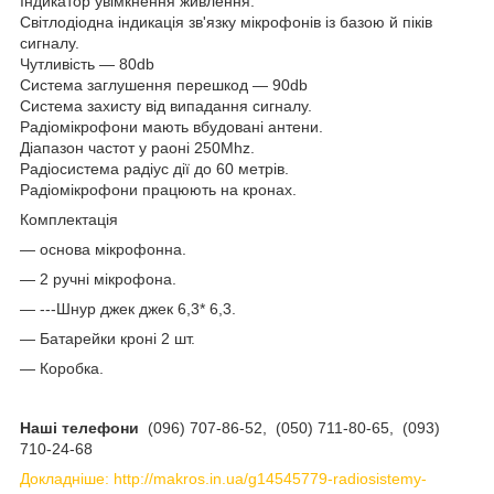
Індикатор увімкнення живлення.
Світлодіодна індикація зв'язку мікрофонів із базою й піків
сигналу.
Чутливість — 80db
Система заглушення перешкод — 90db
Система захисту від випадання сигналу.
Радіомікрофони мають вбудовані антени.
Діапазон частот у раоні 250Mhz.
Радіосистема радіус дії до 60 метрів.
Радіомікрофони працюють на кронах.
Комплектація
— основа мікрофонна.
— 2 ручні мікрофона.
— ---Шнур джек джек 6,3* 6,3.
— Батарейки кроні 2 шт.
— Коробка.
Наші телефони
(096) 707-86-52, (050) 711-80-65, (093)
710-24-68
Докладніше: http://makros.in.ua/g14545779-radiosistemy-