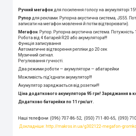
Ручний мегафон
для посилення голосу на акумуляторі 15!!
Рупор
для реклами. Рупорна акустична система, JS55. Пот
записати на мегафон мовлення й потім відтворювати).
Мегафон
. Рупор. Рупорна акустична система. Потужність 
Робота від 4 батарей R20 або акумулятора!!!
Функція записування
Автоматичне відтворення репліки до 20 сек
Музичний сигнал.
Регулювання гучності.
Два режими роботи — акумулятори — абатарейки
Можливість під'єднати акумулятор!!!
Акумулятор заряджається від розетки!!!
Ціна додаткового акумулятора 95 грн! Заряджання в ком
Додатково батарейки по 11 грн/шт.
Наші телефони
(096) 707-86-52,
(050) 711-80-65,
(093) 71
Докладніше: http://makros.in.ua/g302122-megafon-gromkog