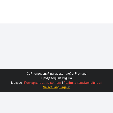
Сайт створений на маркетплейсі
Prom.ua
Продавець на Bigl.ua
Макрос |
Поскаржитися на контент
|
Політика конфіденційності
Select Language
▼