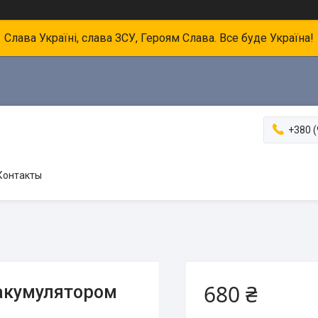
Слава Україні, слава ЗСУ, Героям Слава. Все буде Україна!
+380 (
Контакты
680 ₴
 акумулятором