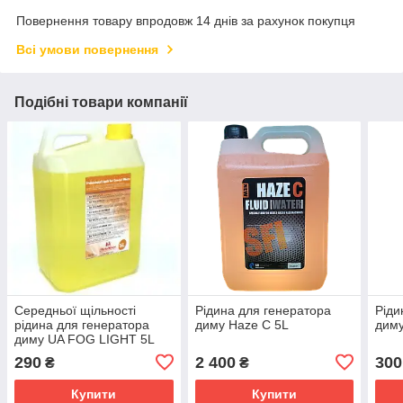
Повернення товару впродовж 14 днів за рахунок покупця
Всі умови повернення
Подібні товари компанії
Середньої щільності
Рідина для генератора
Ріди
рідина для генератора
диму Haze C 5L
дим
диму UA FOG LIGHT 5L
290
2 400
300
₴
₴
Купити
Купити