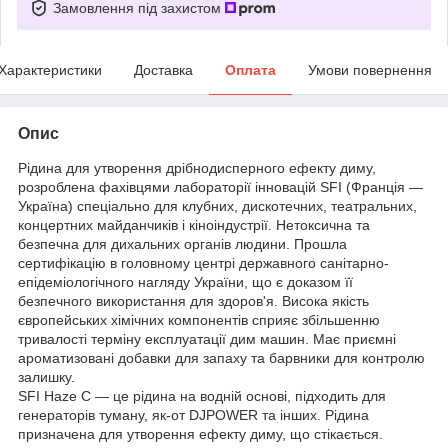
Замовлення під захистом
Характеристики
Доставка
Оплата
Умови повернення
Опис
Рідина для утворення дрібнодисперного ефекту диму,
розроблена фахівцями лабораторії інновацій SFI (Франція —
Україна) спеціально для клубних, дискотечних, театральних,
концертних майданчиків і кіноіндустрії. Нетоксична та
безпечна для дихальних органів людини. Прошла
сертифікацію в головному центрі державного санітарно-
епідеміологічного нагляду України, що є доказом її
безпечного використання для здоров'я. Висока якість
європейських хімічних компонентів сприяє збільшенню
тривалості терміну експлуатації дим машин. Має приємні
ароматизовані добавки для запаху та барвники для контролю
залишку.
SFI Haze C — це рідина на водній основі, підходить для
генераторів туману, як-от DJPOWER та інших. Рідина
призначена для утворення ефекту диму, що стікається.