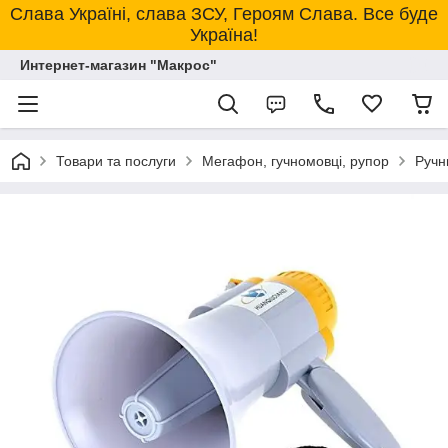
Слава Україні, слава ЗСУ, Героям Слава. Все буде
Україна!
Интернет-магазин "Макрос"
Товари та послуги
Мегафон, гучномовці, рупор
Ручн