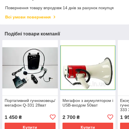
Повернення товару впродовж 14 днів за рахунок покупця
Всі умови повернення
Подібні товари компанії
Портативний гучномовець/
Мегафон з акумулятором і
Екск
мегафон Q-331 28ват
USB-входом 50ват
гучн
333 
1 450
2 700
1 9
₴
₴
Купити
Купити