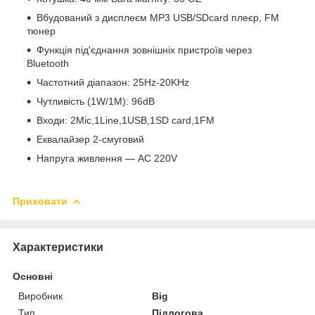
Вбудований з дисплеєм MP3 USB/SDcard плеєр, FM
тюнер
Функція під'єднання зовнішніх пристроїв через
Bluetooth
Частотний діапазон: 25Hz-20KHz
Чутливість (1W/1M): 96dB
Входи: 2Mic,1Line,1USB,1SD card,1FM
Еквалайзер 2-смуговий
Напруга живлення — AC 220V
Приховати
Характеристики
Основні
Виробник
Big
Тип
Підлогова