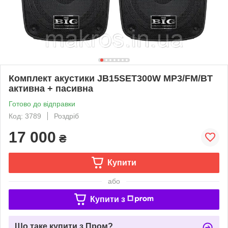
Комплект акустики JB15SET300W MP3/FM/BT
активна + пасивна
Готово до відправки
Код: 3789
Роздріб
17 000
₴
Купити
або
Купити з
Що таке купити з Пром?