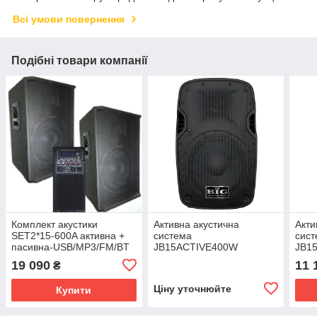
Всі умови повернення
Подібні товари компанії
Комплект акустики
Активна акустична
Акти
SET2*15-600A активна +
система
сис
пасивна-USB/MP3/FM/BT
JB15ACTIVE400W
JB1
MP3/FM/BT
19 090
11 
₴
Ціну уточнюйте
Купити