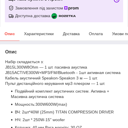
Замовлення під захистом
Доступна доставка
Опис
Характеристики
Доставка
Оплата
Умови п
Опис
Набір складається з:
JB15L300W8Ohm — 1 шт. пасивна акустика
JB15ACTIVE300W+MP3/FM/Bluetooth - 1шт активная система
Кабель акустичний Speakon-Speakon 3 м — 1 шт.
Пульт дистанційного керування мр3 плеєром — 1 шт.
Подвійний комплект акустичних систем. Активна +
Macивна акустична система
Мощность:300W600W(max)
ВЧ: 2шт*40W (25mm) TITAN COMPRESSION DRIVER
НЧ: 2шт * 250W-15" woofer
Котушка: 40 мм Вага магніту: 30 OZ