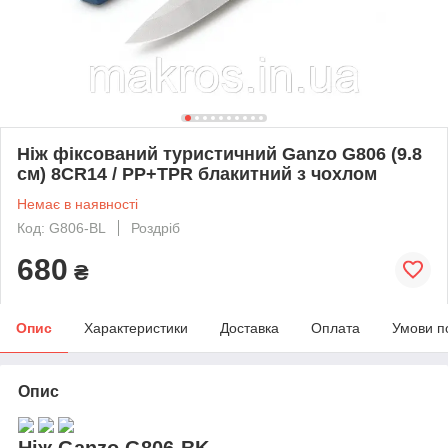
Ніж фіксований туристичний Ganzo G806 (9.8
см) 8CR14 / PP+TPR блакитний з чохлом
Немає в наявності
Код: G806-BL
Роздріб
680
₴
Опис
Характеристики
Доставка
Оплата
Умови п
Опис
Ніж Ganzo G806-BK