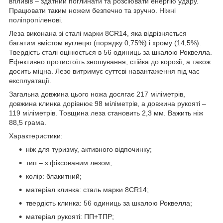
впливів – здатний поглинати та розсіювати енергію удару.
Працювати таким ножем безпечно та зручно. Ніжні
поліпропіленові.
Леза виконана зі сталі марки 8CR14, яка відрізняється
багатим вмістом вуглецю (порядку 0,75%) і хрому (14,5%).
Твердість сталі оцінюється в 56 одиниць за шкалою Роквелла.
Ефективно протистоїть зношування, стійка до корозії, а також
досить міцна. Лезо витримує суттєві навантаження під час
експлуатації.
Загальна довжина цього ножа досягає 217 міліметрів,
довжина клинка дорівнює 98 міліметрів, а довжина рукояті –
119 міліметрів. Товщина леза становить 2,3 мм. Важить ніж
88,5 грама.
Характеристики:
ніж для туризму, активного відпочинку;
тип – з фіксованим лезом;
колір: блакитний;
матеріал клинка: сталь марки 8CR14;
твердість клинка: 56 одиниць за шкалою Роквелла;
матеріал рукояті: ПП+ТПР;