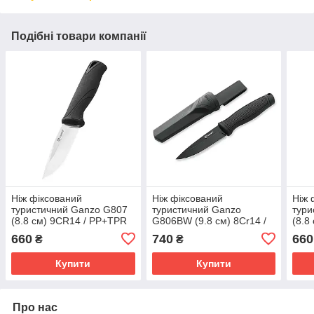
Подібні товари компанії
Ніж фіксований
Ніж фіксований
Ніж 
туристичний Ganzo G807
туристичний Ganzo
тури
(8.8 см) 9CR14 / PP+TPR
G806BW (9.8 см) 8Cr14 /
(8.8
чорний з чохлом
PP+TPR чорний з чохлом
беже
660
740
660
₴
₴
Купити
Купити
Про нас