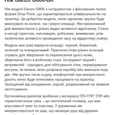
Ніж моделі Ganzo G806 є інструментом з фіксованим лезом
форми Drop Point, що характеризується універсальністю на
практиці. Це добротна модель, якою однаково зручно буде
виконувати як колючі, так і ріжучі операції. Ніж призначений
для використання у різних видах активного відпочинку. Стане
в нагоді туристам, мисливцям, рибалкам, виживачам, усім
любителям активного проведення часу на відкритому повітрі.
Модель має різні варіанти кольору: чорний, блакитний,
зелений та помаранчевий. Практичні піхви різних кольорів
служать для зберігання та перенесення цього ножа,
зберігаючи його в робочому стані. Інструмент міцний і
витривалий - підходить для обтісування гілок, перерізування
мотузок, їм можна легко розрізати коробку або виконати іншу
дію. Ніж зручно лягає в руку, комфортний при використанні,
досить легко буде інтенсивно працювати на практиці.
Захищений від зношування, корозії, розрахований на тривале
застосування.
Ергономічна рукоятка зроблена з матеріалу ПП+ТПР. ТПР або
термопластична гума – це синтетичний полімер, що має
властивості гуми та пластику. У рукавичках він
використовується як шар, що захищає руку від ударних