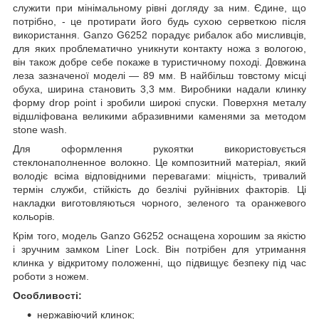
служити при мінімальному рівні догляду за ним. Єдине, що
потрібно, - це протирати його будь сухою серветкою після
використання. Ganzo G6252 порадує рибалок або мисливців,
для яких проблематично уникнути контакту ножа з вологою,
він також добре себе покаже в туристичному поході. Довжина
леза зазначеної моделі — 89 мм. В найбільш товстому місці
обуха, ширина становить 3,3 мм. Виробники надали клинку
форму drop point і зробили широкі спуски. Поверхня металу
відшліфована великими абразивними каменями за методом
stone wash.
Для оформлення рукоятки використовується
стеклонаполненное волокно. Це композитний матеріал, який
володіє всіма відповідними перевагами: міцність, тривалий
термін служби, стійкість до безлічі руйнівних факторів. Ці
накладки виготовляються чорного, зеленого та оранжевого
кольорів.
Крім того, модель Ganzo G6252 оснащена хорошим за якістю
і зручним замком Liner Lock. Він потрібен для утримання
клинка у відкритому положенні, що підвищує безпеку під час
роботи з ножем.
Особливості:
нержавіючий клинок;