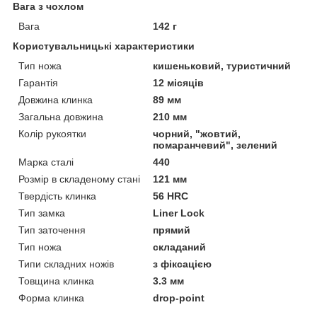
Вага з чохлом
Вага
142 г
Користувальницькі характеристики
Тип ножа
кишеньковий, туристичний
Гарантія
12 місяців
Довжина клинка
89 мм
Загальна довжина
210 мм
Колір рукоятки
чорний, "жовтий,
помаранчевий", зелений
Марка сталі
440
Розмір в складеному стані
121 мм
Твердість клинка
56 HRC
Тип замка
Liner Lock
Тип заточення
прямий
Тип ножа
складаний
Типи складних ножів
з фіксацією
Товщина клинка
3.3 мм
Форма клинка
drop-point