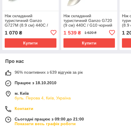
Ніж складаний
Ніж складаний
Ніж 
туристичний Ganzo
туристичний Ganzo G720
тури
G727M (8.9 см) 440С /
(9 см) 440C / G10 чорний
(8.9
G10 чорний
чор
1 070
1 539
1 2
₴
₴
1 620 ₴
Купити
Купити
Про нас
96% позитивних з 639 відгуків за рік
Працює з 18.10.2010
м. Київ
буль. Перова 4, Київ, Україна
Контакти
Сьогодні працює з 09:00 до 21:00
Показати весь графік роботи