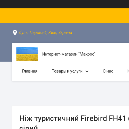
буль. Перова 4, Київ, Україна
Интернет-магазин "Макрос"
Главная
Товары и услуги
О нас
Ніж туристичний Firebird FH41 (
сірий