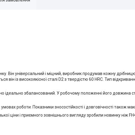
ринку. Він універсальний і міцний, виробник продумав кожну дрібни
ся він із високоякісної сталі D2 з твердістю 60 HRC. Тип відкривання
ично ідеально збалансований. У робочому положенні його довжина с
 умовах роботи. Показники зносостійкості і довговічності також ма
зької ціни і приємного зовнішнього вигляду зробили новинку ніж FH41