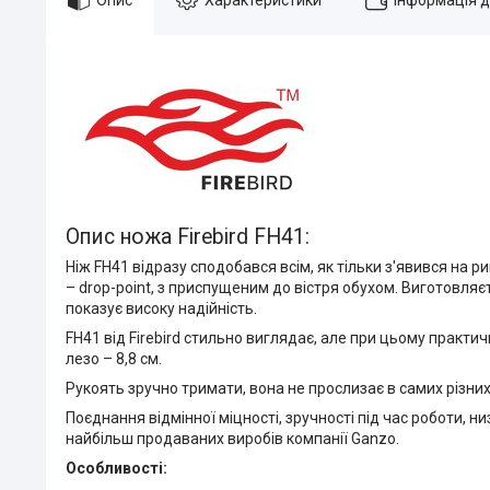
Опис ножа Firebird FH41:
Ніж FH41 відразу сподобався всім, як тільки з'явився на 
– drop-point, з приспущеним до вістря обухом. Виготовляєть
показує високу надійність.
FH41 від Firebird стильно виглядає, але при цьому практ
лезо – 8,8 см.
Рукоять зручно тримати, вона не прослизає в самих різних
Поєднання відмінної міцності, зручності під час роботи, ни
найбільш продаваних виробів компанії Ganzo.
Особливості: