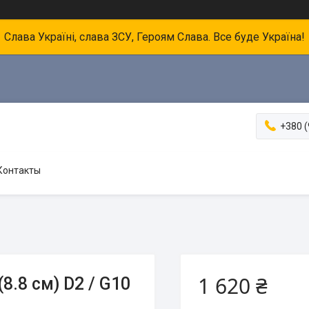
Слава Україні, слава ЗСУ, Героям Слава. Все буде Україна!
+380 (
Контакты
1 620 ₴
8.8 см) D2 / G10