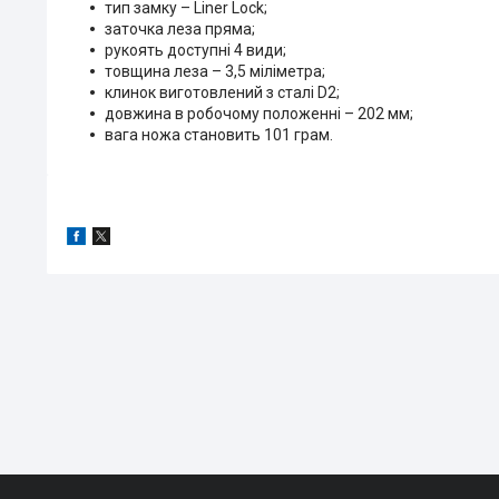
тип замку – Liner Lock;
заточка леза пряма;
рукоять доступні 4 види;
товщина леза – 3,5 міліметра;
клинок виготовлений з сталі D2;
довжина в робочому положенні – 202 мм;
вага ножа становить 101 грам.