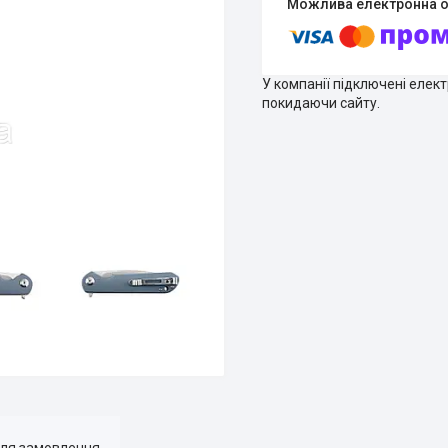
У компанії підключені елек
покидаючи сайту.
для замовлення