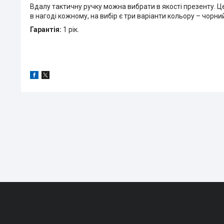
Вдалу тактичну ручку можна вибрати в якості презенту. Це
в нагоді кожному, на вибір є три варіанти кольору – чорн
Гарантія:
1 рік.