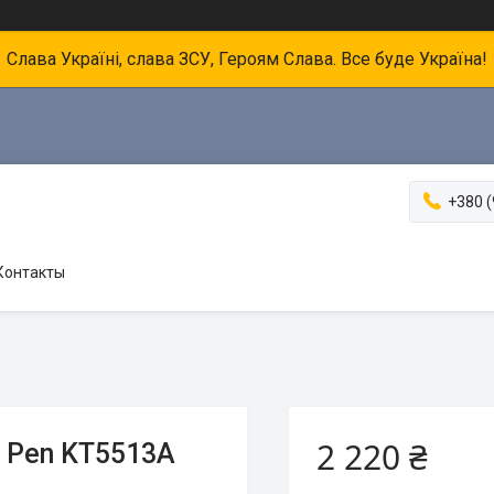
Слава Україні, слава ЗСУ, Героям Слава. Все буде Україна!
+380 (
Контакты
2 220 ₴
l Pen KT5513A