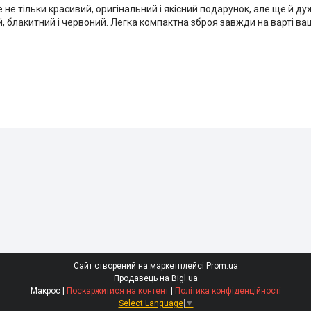
 не тільки красивий, оригінальний і якісний подарунок, але ще й д
ий, блакитний і червоний. Легка компактна зброя завжди на варті ва
Сайт створений на маркетплейсі
Prom.ua
Продавець на Bigl.ua
Макрос |
Поскаржитися на контент
|
Політика конфіденційності
Select Language
▼