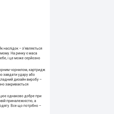
Як наслідок – з'являється
мому. На ринку є маса
себе, і це може серйозно
чорним чорнилом, картридж
жно завдати удару або
Складний дизайн виробу –
чно закривається
рацює однаково добре при
овій приналежністю, а
одягу. Все що потрібно –