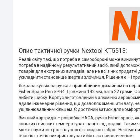
Опис тактичної ручки Nextool KT5513:
Реалії світу такі, що потреба в самообороні може виникнут
потреба в надійному результативний засіб, який допомож
товарів для екстрених випадків, але не всі з них придатні
ускладнити становище жертви злочинця. Рішення є – і при
Яскрава кулькова ручка з привабливим дизайном на перши
Fisher Space Pen SPR4. Довжина 142 мм, вага 22 грами. Осо
вибити шибку. Корпус виготовлений з алюмінію аерокосмі
вдале інженерне рішення, що дозволяє зменшити вагу, не
ущільнювальним кільцем. Є дротяний затиск для комфорт
Змінний картридж – розробка НАСА, ручка Fisher space, я
низьких і високих температурах, навіть під водою. Таким
може служити в ролі влучного і швидкого зброї. Непомітний
вчасно і точно використовувати його за призначенням.