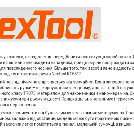
и у кожного, а заздалегідь передбачити такі ситуації вкрай важко. 
е ефективно знешкодити нападника, при цьому, не постраждати са
 для повсякденного носіння. Більше того, такі засоби явно видають 
клад того тактична ручка Nextool KT5513.
й погляд нічим не відрізняється від звичайної. Вона заправлена 
бливість ручки – в її корпусі, досить міцному, для того, щоб поту
чного класу T7075, матеріалом для наконечника є нано-кераміка. 
 знижуючи при цьому міцності. Кришка щільно нагвинчує і гермети
ного перенесення.
ка може записувати під будь-яким кутом і в різних метеоумовах. П
 чином, залежно від обставин, модель може бути практичною письм
 захисник легко поміститься в пеналі, маленькій сумочці, в кишені 