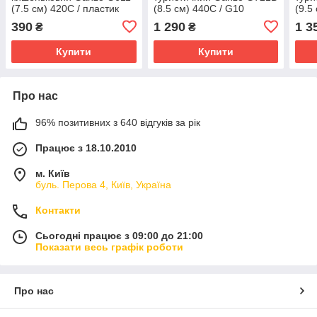
(7.5 см) 420C / пластик
(8.5 см) 440C / G10
(9.5
чорний
зелений, чорний клинок
зел
390
1 290
1 3
₴
₴
Купити
Купити
Про нас
96% позитивних з 640 відгуків за рік
Працює з 18.10.2010
м. Київ
буль. Перова 4, Київ, Україна
Контакти
Сьогодні працює з 09:00 до 21:00
Показати весь графік роботи
Про нас