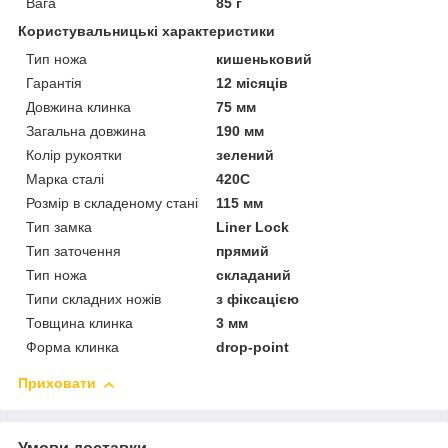
Вага
85 г
Користувальницькі характеристики
Тип ножа
кишеньковий
Гарантія
12 місяців
Довжина клинка
75 мм
Загальна довжина
190 мм
Колір рукоятки
зелений
Марка сталі
420C
Розмір в складеному стані
115 мм
Тип замка
Liner Lock
Тип заточення
прямий
Тип ножа
складаний
Типи складних ножів
з фіксацією
Товщина клинка
3 мм
Форма клинка
drop-point
Приховати