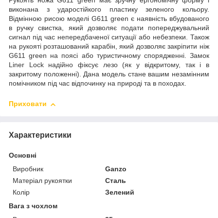
Рукоять ножа G611 green має зручну ергономічну форму і
виконана з ударостійкого пластику зеленого кольору.
Відмінною рисою моделі G611 green є наявність вбудованого
в ручку свистка, який дозволяє подати попереджувальний
сигнал під час непередбаченої ситуації або небезпеки. Також
на рукояті розташований карабін, який дозволяє закріпити ніж
G611 green на поясі або туристичному спорядженні. Замок
Liner Lock надійно фіксує лезо (як у відкритому, так і в
закритому положенні). Дана модель стане вашим незамінним
помічником під час відпочинку на природі та в походах.
Приховати
Характеристики
Основні
Виробник
Ganzo
Матеріал рукоятки
Сталь
Колір
Зелений
Вага з чохлом