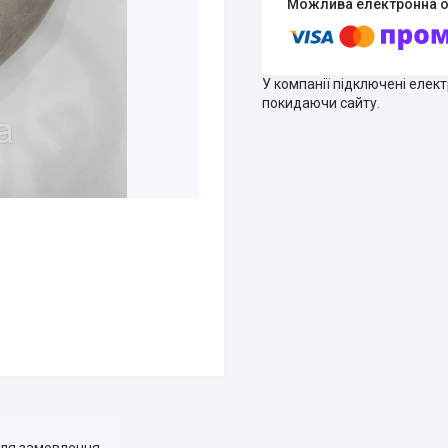
У компанії підключені елек
покидаючи сайту.
для замовлення