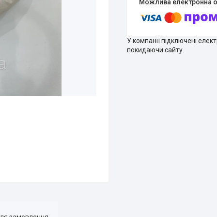
У компанії підключені елек
покидаючи сайту.
для замовлення