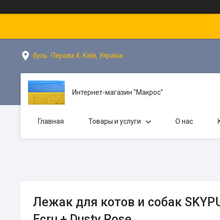
буль. Перова 4, Київ, Україна
Интернет-магазин "Макрос"
Главная
Товары и услуги
О нас
Лежак для котов и собак SKYPU
Ecru + Dusty Rose