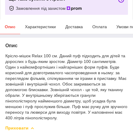
Замовлення під захистом
Опис
Характеристики
Доставка
Оплата
Умови п
Опис
Крісло-мішок Relax 100 см. Даний пуф підходить для дітей та
дорослих з будь-яким зростом. Діаметр 100 сантиметрів.
Один з найкомфортніших і найгарніших форм пуфів. Буде
корисний для довготривалого часопроведення в ньому: за
переглядом фільмів, спілкуванням чи іграми в приставку. Має
зовнішній і внутрішній чохол. Обоє закриваються за
допомогою блискавки. Зовнішній чохол - це той, яку тканину
обрали. У внутрішньому зберігаються гранули
пінополістиролу найменшого діаметру, щоб усадка була
меншою і пуф прослужив більше. Пуф має ручку для зручного
переносу та люверси для виходу повітря. У наповненні має
400 літрів пінополістиролу.
Приховати