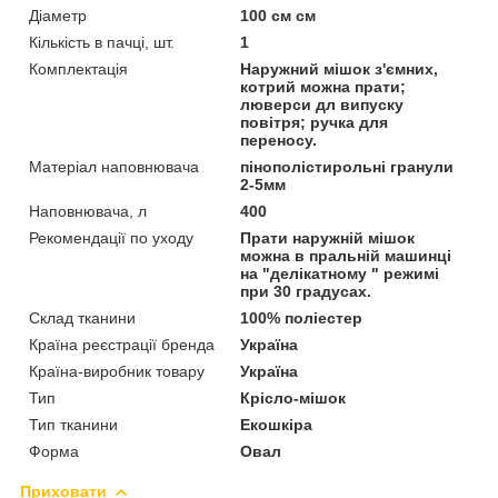
Діаметр
100 см см
Кількість в пачці, шт.
1
Комплектація
Наружний мішок з'ємних,
котрий можна прати;
люверси дл випуску
повітря; ручка для
переносу.
Матеріал наповнювача
пінополістирольні гранули
2-5мм
Наповнювача, л
400
Рекомендації по уходу
Прати наружній мішок
можна в пральній машинці
на "делікатному " режимі
при 30 градусах.
Склад тканини
100% поліестер
Країна реєстрації бренда
Україна
Країна-виробник товару
Україна
Тип
Крісло-мішок
Тип тканини
Екошкіра
Форма
Овал
Приховати