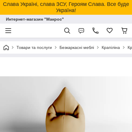
Слава Україні, слава ЗСУ, Героям Слава. Все буде
Україна!
Интернет-магазин "Макрос"
Товари та послуги
Безкаркасні меблі
Крапіліна
Кр