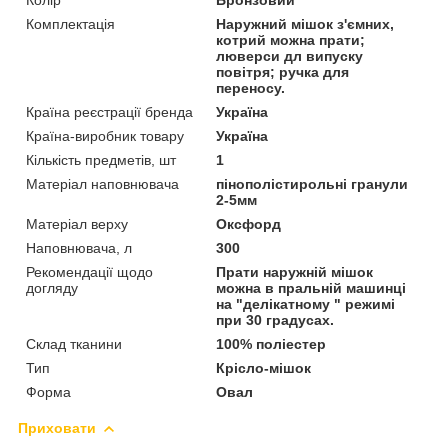
Комплектація
Наружний мішок з'ємних,
котрий можна прати;
люверси дл випуску
повітря; ручка для
переносу.
Країна реєстрації бренда
Україна
Країна-виробник товару
Україна
Кількість предметів, шт
1
Матеріал наповнювача
пінополістирольні гранули
2-5мм
Матеріал верху
Оксфорд
Наповнювача, л
300
Рекомендації щодо
Прати наружній мішок
догляду
можна в пральній машинці
на "делікатному " режимі
при 30 градусах.
Склад тканини
100% поліестер
Тип
Крісло-мішок
Форма
Овал
Приховати