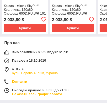
Крісло - мішок SkyPuff
Крісло - мішок SkyPuff
Кріс
Краплинка 120х80
Краплинка 120х80
Крап
Оксфорд 600D.PU.WR 101
Оксфорд 600D.PU.WR
Окс
Білий
1056 Рожевий
Жов
2 038,80
2 038,80
2 0
₴
₴
Купити
Купити
Про нас
96% позитивних з 639 відгуків за рік
Працює з 18.10.2010
м. Київ
буль. Перова 4, Київ, Україна
Контакти
Сьогодні працює з 09:00 до 21:00
Показати весь графік роботи