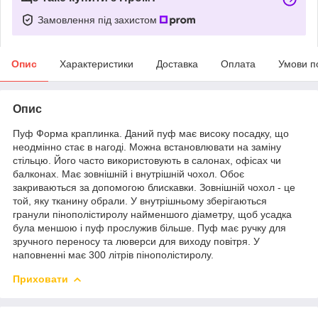
Замовлення під захистом
Опис
Характеристики
Доставка
Оплата
Умови п
Опис
Пуф Форма краплинка. Даний пуф має високу посадку, що
неодмінно стає в нагоді. Можна встановлювати на заміну
стільцю. Його часто використовують в салонах, офісах чи
балконах. Має зовнішній і внутрішній чохол. Обоє
закриваються за допомогою блискавки. Зовнішній чохол - це
той, яку тканину обрали. У внутрішньому зберігаються
гранули пінополістиролу найменшого діаметру, щоб усадка
була меншою і пуф прослужив більше. Пуф має ручку для
зручного переносу та люверси для виходу повітря. У
наповненні має 300 літрів пінополістиролу.
Приховати