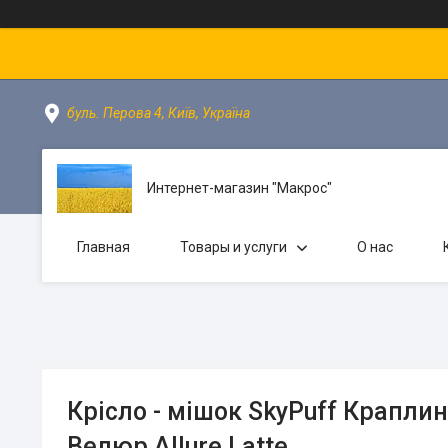
буль. Перова 4, Київ, Україна
Интернет-магазин "Макрос"
Главная
Товары и услуги
О нас
Крісло - мішок SkyPuff Крапли
Велюр Allure Latte