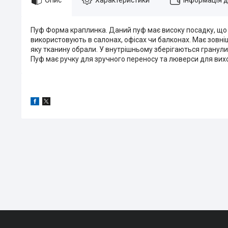
Пуф Форма краплинка. Даний пуф має високу посадку, що 
використовують в салонах, офісах чи балконах. Має зовніш
яку тканину обрали. У внутрішньому зберігаються гранул
Пуф має ручку для зручного переносу та люверси для виход