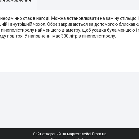
неодмінно стає в нагоді. Можна встановлювати на заміну стільцю. 
ній і внутрішній чохол. Обоє закриваються за допомогою блискавки.
и пінополістиролу найменшого діаметру, щоб усадка була меншою і
у повітря. У наповненні має 300 літрів пінополістиролу.
Сайт створений на маркетплейсі
Prom.ua