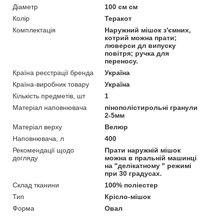
Діаметр
100 см см
Колір
Теракот
Комплектація
Наружний мішок з'ємних,
котрий можна прати;
люверси дл випуску
повітря; ручка для
переносу.
Країна реєстрації бренда
Україна
Країна-виробник товару
Україна
Кількість предметів, шт
1
Матеріал наповнювача
пінополістирольні гранули
2-5мм
Матеріал верху
Велюр
Наповнювача, л
400
Рекомендації щодо
Прати наружній мішок
догляду
можна в пральній машинці
на "делікатному " режимі
при 30 градусах.
Склад тканини
100% поліестер
Тип
Крісло-мішок
Форма
Овал