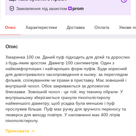
Замовлення під захистом
Опис
Характеристики
Доставка
Оплата
Умови п
Опис
Хмаринка 100 см. Даний пуф підходить для дітей та дорослих
з будь-яким зростом. Діаметр 100 сантиметрів. Один з
найкомфортніших і найгарніших форм пуфів. Буде корисний
для довготривалого часопроведення в ньому: за переглядом
фільмів, спілкуванням чи іграми в приставку. Має зовнішній і
внутрішній чохол. Обоє закриваються за допомогою
блискавки. Зовнішній чохол - це той, яку тканину обрали. У
внутрішньому зберігаються гранули пінополістиролу
найменшого діаметру, щоб усадка була меншою і пуф
прослужив більше. Пуф має ручку для зручного переносу та
люверси для виходу повітря. У наповненні має 400 літрів
пінополістиролу.
Приховати