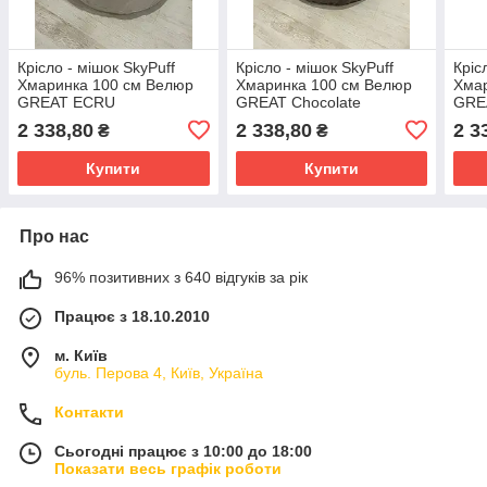
Крісло - мішок SkyPuff
Крісло - мішок SkyPuff
Кріс
Хмаринка 100 см Велюр
Хмаринка 100 см Велюр
Хма
GREAT ECRU
GREAT Chocolate
GRE
2 338,80
2 338,80
2 3
₴
₴
Купити
Купити
Про нас
96% позитивних з 640 відгуків за рік
Працює з 18.10.2010
м. Київ
буль. Перова 4, Київ, Україна
Контакти
Сьогодні працює з 10:00 до 18:00
Показати весь графік роботи