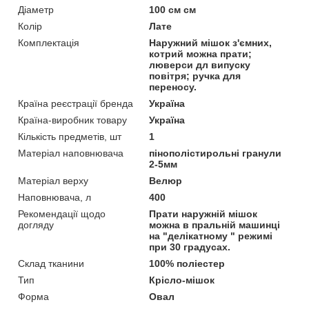
Діаметр
100 см см
Колір
Лате
Комплектація
Наружний мішок з'ємних,
котрий можна прати;
люверси дл випуску
повітря; ручка для
переносу.
Країна реєстрації бренда
Україна
Країна-виробник товару
Україна
Кількість предметів, шт
1
Матеріал наповнювача
пінополістирольні гранули
2-5мм
Матеріал верху
Велюр
Наповнювача, л
400
Рекомендації щодо
Прати наружній мішок
догляду
можна в пральній машинці
на "делікатному " режимі
при 30 градусах.
Склад тканини
100% поліестер
Тип
Крісло-мішок
Форма
Овал