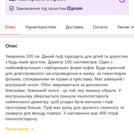
Замовлення під захистом
Опис
Характеристики
Доставка
Оплата
Умови п
Опис
Хмаринка 100 см. Даний пуф підходить для дітей та дорослих
з будь-яким зростом. Діаметр 100 сантиметрів. Один з
найкомфортніших і найгарніших форм пуфів. Буде корисний
для довготривалого часопроведення в ньому: за переглядом
фільмів, спілкуванням чи іграми в приставку. Має зовнішній і
внутрішній чохол. Обоє закриваються за допомогою
блискавки. Зовнішній чохол - це той, яку тканину обрали. У
внутрішньому зберігаються гранули пінополістиролу
найменшого діаметру, щоб усадка була меншою і пуф
прослужив більше. Пуф має ручку для зручного переносу та
люверси для виходу повітря. У наповненні має 400 літрів
пінополістиролу.
Приховати