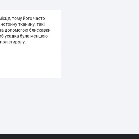
ісця, тому його часто
отонну тканину, так і
 за допомогою блискавки.
об усадка була меншою і
ополістиролу.