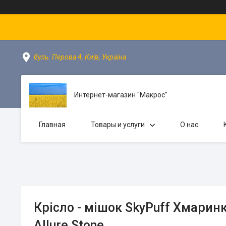
буль. Перова 4, Київ, Україна
Интернет-магазин "Макрос"
Главная
Товары и услуги
О нас
Крісло - мішок SkyPuff Хмарин
Allure Stone