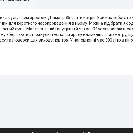
их з будь-яким зростом. Діаметр 85 сантиметрів. Займає небагато м
ий для короткого часопроведення в ньому. Можна підібрати як одн
асний смак. Має зовнішній і внутрішній чохол. Обоє закриваються
ньому зберігаються гранули пінополістиролу найменшого діаметру, щ
у та люверси для виходу повітря. У наповненні має 300 літрів пін