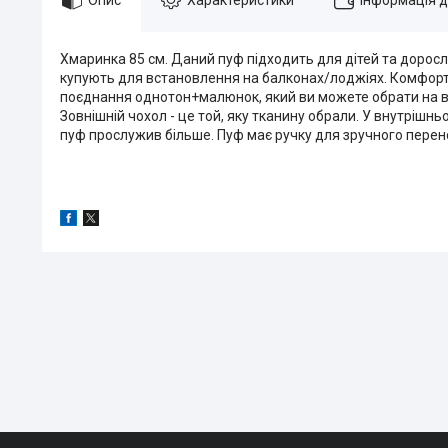
Хмаринка 85 см. Даний пуф підходить для дітей та доросл
купують для встановлення на балконах/лоджіях. Комфортн
поєднання однотон+малюнок, який ви можете обрати на вл
Зовнішній чохол - це той, яку тканину обрали. У внутріш
пуф прослужив більше. Пуф має ручку для зручного перенос