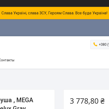
Слава Україні, слава ЗСУ, Героям Слава. Все буде Україна!
+380 (
Контакты
3 778,80 ₴
руша , MEGA
elux Gray