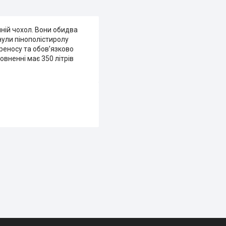
шній чохол. Вони обидва
нули пінополістиролу
реносу та обов’язково
овненні має 350 літрів