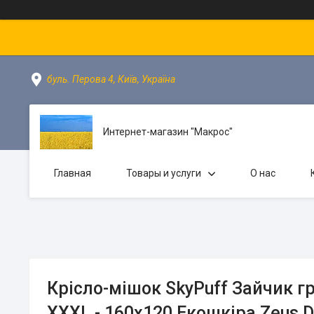
буль. Перова 4, Київ, Україна
Интернет-магазин "Макрос"
Главная
Товары и услуги
О нас
Крісло-мішок SkyPuff Зайчик г
XXXL - 160х120 Екошкіра Zeus D