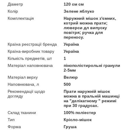
Діаметр
120 см см
Колір
Зелене яблуко
Комплектація
Наружний мішок з'ємних,
котрий можна прати;
люверси дл випуску
повітря; ручка для
переносу.
Країна реєстрації бренда
Україна
Країна-виробник товару
Україна
Кількість предметів, шт
1
Матеріал наповнювача
пінополістирольні гранули
2-5мм
Матеріал верху
Велюр
Наповнювача, л
500
Рекомендації щодо
Прати наружній мішок
догляду
можна в пральній машинці
на "делікатному " режимі
при 30 градусах.
Склад тканини
100% поліестер
Тип
Крісло-мішок
Форма
Груша