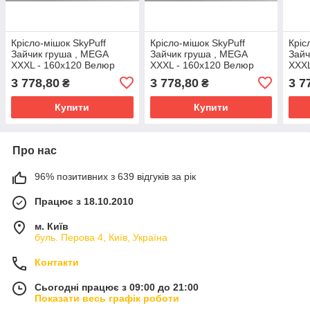
Крісло-мішок SkyPuff
Крісло-мішок SkyPuff
Кріс
Зайчик груша , MEGA
Зайчик груша , MEGA
Зайч
XXXL - 160х120 Велюр
XXXL - 160х120 Велюр
XXXL
Virginia Brown
Virginia Coffee
Virg
3 778,80
3 778,80
3 7
₴
₴
Купити
Купити
Про нас
96% позитивних з 639 відгуків за рік
Працює з 18.10.2010
м. Київ
буль. Перова 4, Київ, Україна
Контакти
Сьогодні працює з 09:00 до 21:00
Показати весь графік роботи