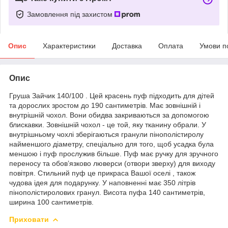
Замовлення під захистом
Опис
Характеристики
Доставка
Оплата
Умови п
Опис
Груша Зайчик 140/100 . Цей красень пуф підходить для дітей
та дорослих зростом до 190 сантиметрів. Має зовнішній і
внутрішній чохол. Вони обидва закриваються за допомогою
блискавки. Зовнішній чохол - це той, яку тканину обрали. У
внутрішньому чохлі зберігаються гранули пінополістиролу
найменшого діаметру, спеціально для того, щоб усадка була
меншою і пуф прослужив більше. Пуф має ручку для зручного
переносу та обов’язково люверси (отвори зверху) для виходу
повітря. Стильний пуф це прикраса Вашої оселі , також
чудова ідея для подарунку. У наповненні має 350 літрів
пінополістиролових гранул. Висота пуфа 140 сантиметрів,
ширина 100 сантиметрів.
Приховати