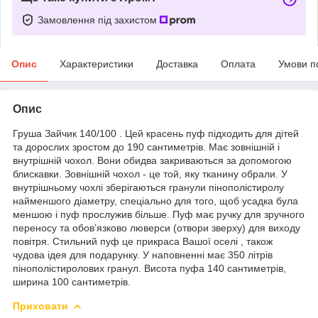
Замовлення під захистом
Опис
Характеристики
Доставка
Оплата
Умови п
Опис
Груша Зайчик 140/100 . Цей красень пуф підходить для дітей
та дорослих зростом до 190 сантиметрів. Має зовнішній і
внутрішній чохол. Вони обидва закриваються за допомогою
блискавки. Зовнішній чохол - це той, яку тканину обрали. У
внутрішньому чохлі зберігаються гранули пінополістиролу
найменшого діаметру, спеціально для того, щоб усадка була
меншою і пуф прослужив більше. Пуф має ручку для зручного
переносу та обов’язково люверси (отвори зверху) для виходу
повітря. Стильний пуф це прикраса Вашої оселі , також
чудова ідея для подарунку. У наповненні має 350 літрів
пінополістиролових гранул. Висота пуфа 140 сантиметрів,
ширина 100 сантиметрів.
Приховати