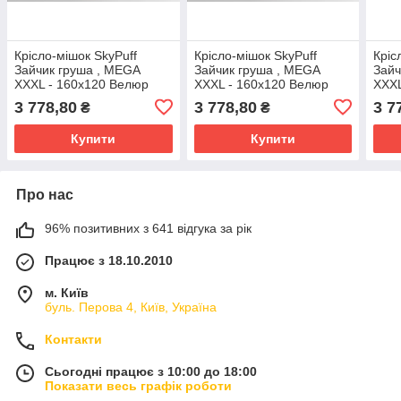
Крісло-мішок SkyPuff
Крісло-мішок SkyPuff
Кріс
Зайчик груша , MEGA
Зайчик груша , MEGA
Зайч
XXXL - 160х120 Велюр
XXXL - 160х120 Велюр
XXXL
ORLANDO Bone
ORLANDO Brown
ORL
3 778,80
3 778,80
3 7
₴
₴
Купити
Купити
Про нас
96% позитивних з 641 відгука за рік
Працює з 18.10.2010
м. Київ
буль. Перова 4, Київ, Україна
Контакти
Сьогодні працює з 10:00 до 18:00
Показати весь графік роботи