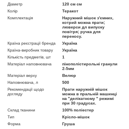
Діаметр
120 см см
Колір
Теракот
Комплектація
Наружний мішок з'ємних,
котрий можна прати;
люверси дл випуску
повітря; ручка для
переносу.
Країна реєстрації бренда
Україна
Країна-виробник товару
Україна
Кількість предметів, шт
1
Матеріал наповнювача
пінополістирольні гранули
2-5мм
Матеріал верху
Велюр
Наповнювача, л
500
Рекомендації щодо
Прати наружній мішок
догляду
можна в пральній машинці
на "делікатному " режимі
при 30 градусах.
Склад тканини
100% поліестер
Тип
Крісло-мішок
Форма
Груша