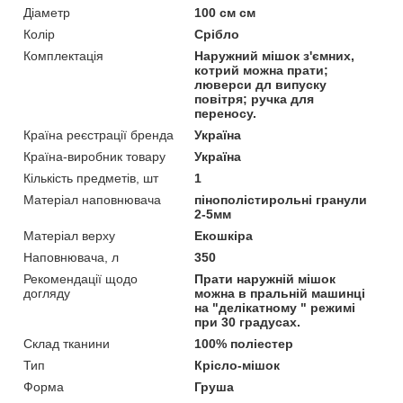
Діаметр
100 см см
Колір
Срібло
Комплектація
Наружний мішок з'ємних,
котрий можна прати;
люверси дл випуску
повітря; ручка для
переносу.
Країна реєстрації бренда
Україна
Країна-виробник товару
Україна
Кількість предметів, шт
1
Матеріал наповнювача
пінополістирольні гранули
2-5мм
Матеріал верху
Екошкіра
Наповнювача, л
350
Рекомендації щодо
Прати наружній мішок
догляду
можна в пральній машинці
на "делікатному " режимі
при 30 градусах.
Склад тканини
100% поліестер
Тип
Крісло-мішок
Форма
Груша