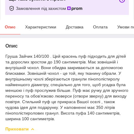
Замовлення під захистом
Опис
Характеристики
Доставка
Оплата
Умови п
Опис
Груша Зайчик 140/100 . Цей красень пуф підходить для дітей
та дорослих зростом до 190 сантиметрів. Має зовнішній і
внутрішній чохол. Вони обидва закриваються за допомогою
блискавки. Зовнішній чохол - це той, яку тканину обрали. У
внутрішньому чохлі зберігаються гранули пінополістиролу
найменшого діаметру, спеціально для того, щоб усадка була
меншою і пуф прослужив більше. Пуф має ручку для зручного
переносу та обов’язково люверси (отвори зверху) для виходу
повітря. Стильний пуф це прикраса Вашої оселі , також
чудова ідея для подарунку. У наповненні має 350 літрів
пінополістиролових гранул. Висота пуфа 140 сантиметрів,
ширина 100 сантиметрів.
Приховати