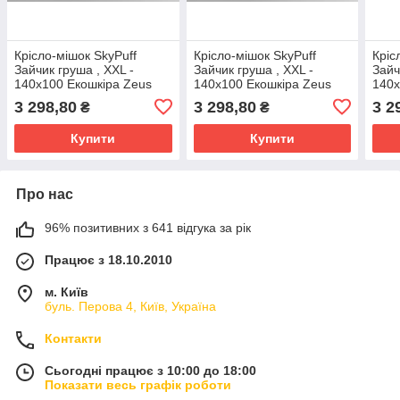
Крісло-мішок SkyPuff
Крісло-мішок SkyPuff
Кріс
Зайчик груша , XXL -
Зайчик груша , XXL -
Зайч
140х100 Екошкіра Zeus
140х100 Екошкіра Zeus
140х
Delux Black
Delux Blue
Delu
3 298,80
3 298,80
3 2
₴
₴
Купити
Купити
Про нас
96% позитивних з 641 відгука за рік
Працює з 18.10.2010
м. Київ
буль. Перова 4, Київ, Україна
Контакти
Сьогодні працює з 10:00 до 18:00
Показати весь графік роботи