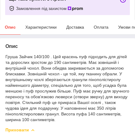
Замовлення під захистом
Опис
Характеристики
Доставка
Оплата
Умови п
Опис
Груша Зайчик 140/100 . Цей красень пуф підходить для дітей
та дорослих зростом до 190 сантиметрів. Має зовнішній і
внутрішній чохол. Вони обидва закриваються за допомогою
блискавки. Зовнішній чохол - це той, яку тканину обрали. У
внутрішньому чохлі зберігаються гранули пінополістиролу
найменшого діаметру, спеціально для того, щоб усадка була
меншою і пуф прослужив більше. Пуф має ручку для зручного
переносу та обов’язково люверси (отвори зверху) для виходу
повітря. Стильний пуф це прикраса Вашої оселі , також
чудова ідея для подарунку. У наповненні має 350 літрів
пінополістиролових гранул. Висота пуфа 140 сантиметрів,
ширина 100 сантиметрів.
Приховати