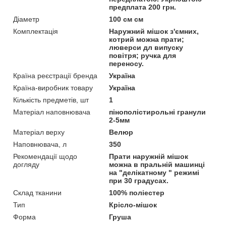
предплата 200 грн.
Діаметр
100 см см
Комплектація
Наружний мішок з'ємних,
котрий можна прати;
люверси дл випуску
повітря; ручка для
переносу.
Країна реєстрації бренда
Україна
Країна-виробник товару
Україна
Кількість предметів, шт
1
Матеріал наповнювача
пінополістирольні гранули
2-5мм
Матеріал верху
Велюр
Наповнювача, л
350
Рекомендації щодо
Прати наружній мішок
догляду
можна в пральній машинці
на "делікатному " режимі
при 30 градусах.
Склад тканини
100% поліестер
Тип
Крісло-мішок
Форма
Груша