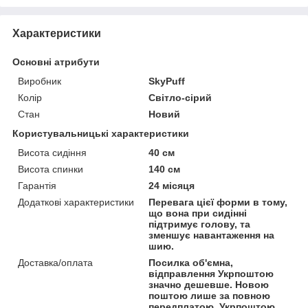
Характеристики
Основні атрибути
Виробник
SkyPuff
Колір
Світло-сірий
Стан
Новий
Користувальницькі характеристики
Висота сидіння
40 см
Висота спинки
140 см
Гарантія
24 місяця
Додаткові характеристики
Перевага цієї форми в тому,
що вона при сидінні
підтримує голову, та
зменшує навантаження на
шию.
Доставка/оплата
Посилка об'ємна,
відправлення Укрпоштою
значно дешевше. Новою
поштою лише за повною
передплатою. Укрпоштою