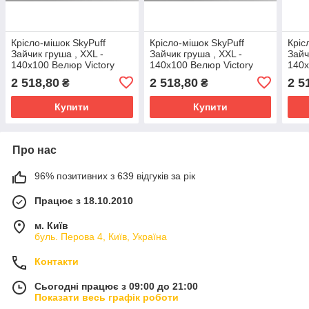
Крісло-мішок SkyPuff
Крісло-мішок SkyPuff
Кріс
Зайчик груша , XXL -
Зайчик груша , XXL -
Зайч
140х100 Велюр Victory
140х100 Велюр Victory
140х
Beige
Bone
Capp
2 518,80
2 518,80
2 5
₴
₴
Купити
Купити
Про нас
96% позитивних з 639 відгуків за рік
Працює з 18.10.2010
м. Київ
буль. Перова 4, Київ, Україна
Контакти
Сьогодні працює з 09:00 до 21:00
Показати весь графік роботи