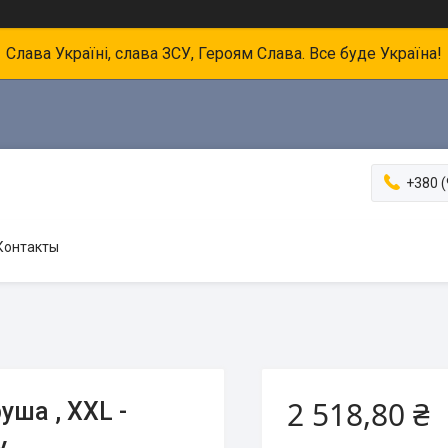
Слава Україні, слава ЗСУ, Героям Слава. Все буде Україна!
+380 (
Контакты
2 518,80 ₴
уша , XXL -
y