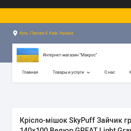
буль. Перова 4, Київ, Україна
Интернет-магазин "Макрос"
Главная
Товары и услуги
О нас
Крісло-мішок SkyPuff Зайчик гр
140х100 Велюр GREAT Light Gra