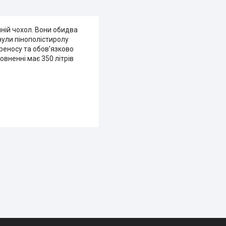
шній чохол. Вони обидва
нули пінополістиролу
реносу та обов’язково
овненні має 350 літрів