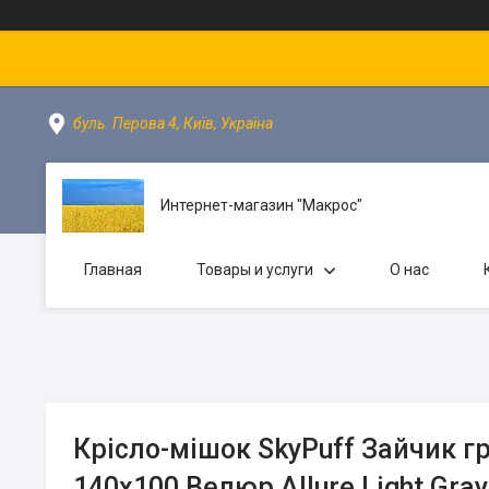
буль. Перова 4, Київ, Україна
Интернет-магазин "Макрос"
Главная
Товары и услуги
О нас
Крісло-мішок SkyPuff Зайчик гр
140х100 Велюр Allure Light Gray