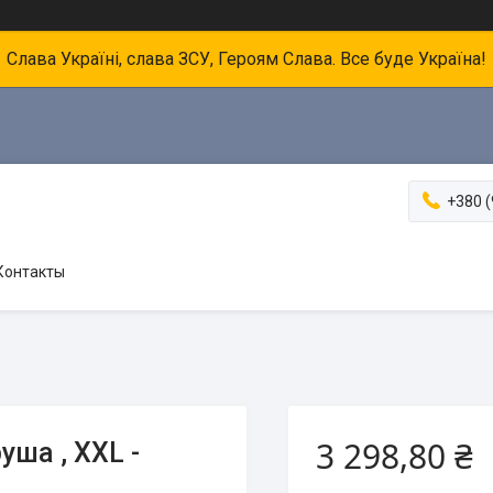
Слава Україні, слава ЗСУ, Героям Слава. Все буде Україна!
+380 (
Контакты
3 298,80 ₴
уша , XXL -