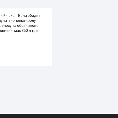
шній чохол. Вони обидва
нули пінополістиролу
реносу та обов’язково
овненні має 350 літрів