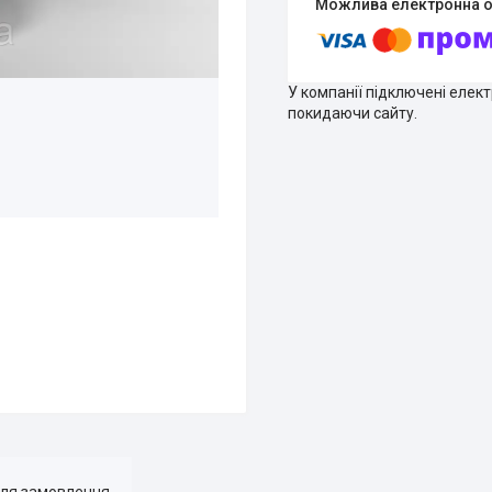
У компанії підключені елек
покидаючи сайту.
для замовлення