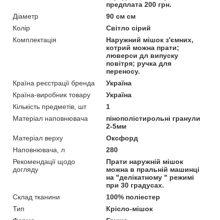
предплата 200 грн.
Діаметр
90 см см
Колір
Світло сірий
Комплектація
Наружний мішок з'ємних,
котрий можна прати;
люверси дл випуску
повітря; ручка для
переносу.
Країна реєстрації бренда
Україна
Країна-виробник товару
Україна
Кількість предметів, шт
1
Матеріал наповнювача
пінополістирольні гранули
2-5мм
Матеріал верху
Оксфорд
Наповнювача, л
280
Рекомендації щодо
Прати наружній мішок
догляду
можна в пральній машинці
на "делікатному " режимі
при 30 градусах.
Склад тканини
100% поліестер
Тип
Крісло-мішок