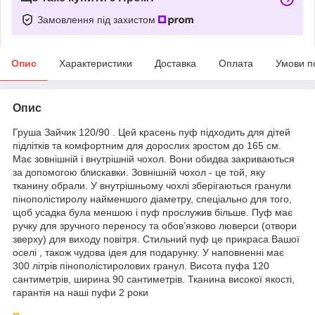
Замовлення під захистом
Опис
Характеристики
Доставка
Оплата
Умови п
Опис
Груша Зайчик 120/90 . Цей красень пуф підходить для дітей
підлітків та комфортним для дорослих зростом до 165 см.
Має зовнішній і внутрішній чохол. Вони обидва закриваються
за допомогою блискавки. Зовнішній чохол - це той, яку
тканину обрали. У внутрішньому чохлі зберігаються гранули
пінополістиролу найменшого діаметру, спеціально для того,
щоб усадка була меншою і пуф прослужив більше. Пуф має
ручку для зручного переносу та обов’язково люверси (отвори
зверху) для виходу повітря. Стильний пуф це прикраса Вашої
оселі , також чудова ідея для подарунку. У наповненні має
300 літрів пінополістиролових гранул. Висота пуфа 120
сантиметрів, ширина 90 сантиметрів. Тканина високої якості,
гарантія на наші пуфи 2 роки