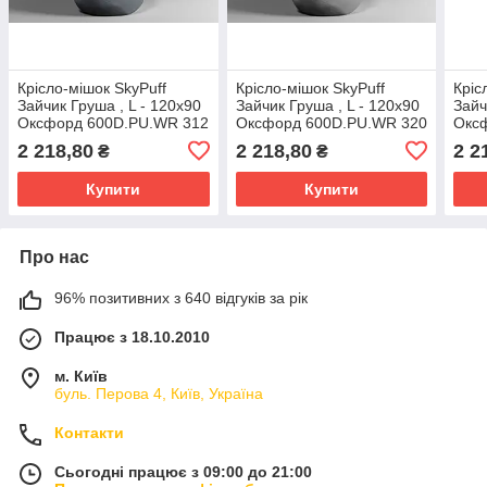
Крісло-мішок SkyPuff
Крісло-мішок SkyPuff
Кріс
Зайчик Груша , L - 120х90
Зайчик Груша , L - 120х90
Зайч
Оксфорд 600D.PU.WR 312
Оксфорд 600D.PU.WR 320
Окс
Сірий темний
Сірий
Біли
2 218,80
2 218,80
2 2
₴
₴
Купити
Купити
Про нас
96% позитивних з 640 відгуків за рік
Працює з 18.10.2010
м. Київ
буль. Перова 4, Київ, Україна
Контакти
Сьогодні працює з 09:00 до 21:00