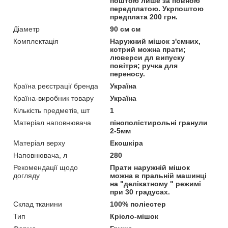
поштою лише за повною
передплатою. Укрпоштою
предплата 200 грн.
Діаметр
90 см см
Комплектація
Наружний мішок з'ємних,
котрий можна прати;
люверси дл випуску
повітря; ручка для
переносу.
Країна реєстрації бренда
Україна
Країна-виробник товару
Україна
Кількість предметів, шт
1
Матеріал наповнювача
пінополістирольні гранули
2-5мм
Матеріал верху
Екошкіра
Наповнювача, л
280
Рекомендації щодо
Прати наружній мішок
догляду
можна в пральній машинці
на "делікатному " режимі
при 30 градусах.
Склад тканини
100% поліестер
Тип
Крісло-мішок