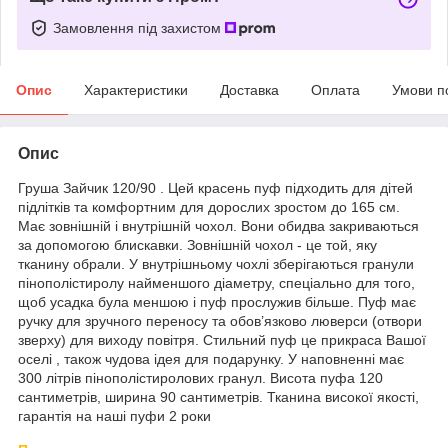
Замовлення під захистом
Опис
Характеристики
Доставка
Оплата
Умови п
Опис
Груша Зайчик 120/90 . Цей красень пуф підходить для дітей
підлітків та комфортним для дорослих зростом до 165 см.
Має зовнішній і внутрішній чохол. Вони обидва закриваються
за допомогою блискавки. Зовнішній чохол - це той, яку
тканину обрали. У внутрішньому чохлі зберігаються гранули
пінополістиролу найменшого діаметру, спеціально для того,
щоб усадка була меншою і пуф прослужив більше. Пуф має
ручку для зручного переносу та обов’язково люверси (отвори
зверху) для виходу повітря. Стильний пуф це прикраса Вашої
оселі , також чудова ідея для подарунку. У наповненні має
300 літрів пінополістиролових гранул. Висота пуфа 120
сантиметрів, ширина 90 сантиметрів. Тканина високої якості,
гарантія на наші пуфи 2 роки