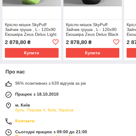
Крісло-мішок SkyPuff
Крісло-мішок SkyPuff
Кріс
Зайчик груша , L - 120х90
Зайчик груша , L - 120х90
Зайч
Екошкіра Zeus Delux Light
Екошкіра Zeus Delux Black
Екош
Green
2 878,80
2 878,80
2 8
₴
₴
Купити
Купити
Про нас
96% позитивних з 639 відгуків за рік
Працює з 18.10.2010
м. Київ
буль. Перова 4, Київ, Україна
Контакти
Сьогодні працює з 09:00 до 21:00