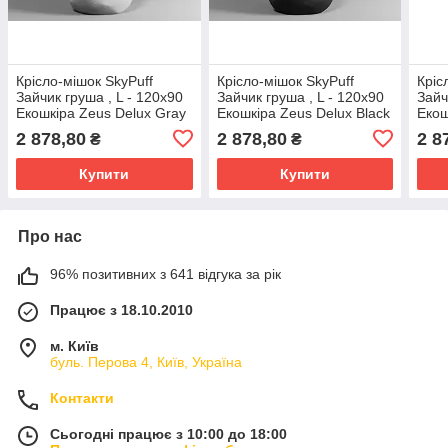
Крісло-мішок SkyPuff
Крісло-мішок SkyPuff
Кріс
Зайчик груша , L - 120х90
Зайчик груша , L - 120х90
Зайч
Екошкіра Zeus Delux Gray
Екошкіра Zeus Delux Black
Екош
2 878,80
2 878,80
2 8
₴
₴
Купити
Купити
Про нас
96% позитивних з 641 відгука за рік
Працює з 18.10.2010
м. Київ
буль. Перова 4, Київ, Україна
Контакти
Сьогодні працює з 10:00 до 18:00