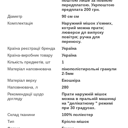
поштою лише за повною
передплатою. Укрпоштою
предплата 200 грн.
Діаметр
90 см см
Комплектація
Наружний мішок з'ємних,
котрий можна прати;
люверси дл випуску
повітря; ручка для
переносу.
Країна реєстрації бренда
Україна
Країна-виробник товару
Україна
Кількість предметів, шт
1
Матеріал наповнювача
пінополістирольні гранули
2-5мм
Матеріал верху
Екошкіра
Наповнювача, л
280
Рекомендації щодо
Прати наружній мішок
догляду
можна в пральній машинці
на "делікатному " режимі
при 30 градусах.
Склад тканини
100% поліестер
Тип
Крісло-мішок