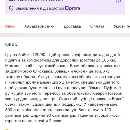
Замовлення під захистом
Опис
Характеристики
Доставка
Оплата
Умови п
Опис
Груша Зайчик 120/90 . Цей красень пуф підходить для дітей
підлітків та комфортним для дорослих зростом до 165 см.
Має зовнішній і внутрішній чохол. Вони обидва закриваються
за допомогою блискавки. Зовнішній чохол - це той, яку
тканину обрали. У внутрішньому чохлі зберігаються гранули
пінополістиролу найменшого діаметру, спеціально для того,
щоб усадка була меншою і пуф прослужив більше. Пуф має
ручку для зручного переносу та обов’язково люверси (отвори
зверху) для виходу повітря. Стильний пуф це прикраса Вашої
оселі , також чудова ідея для подарунку. У наповненні має
300 літрів пінополістиролових гранул. Висота пуфа 120
сантиметрів, ширина 90 сантиметрів. Тканина високої якості,
гарантія на наші пуфи 2 роки