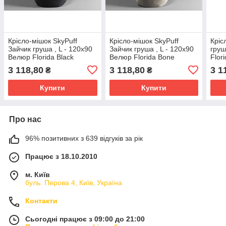
Крісло-мішок SkyPuff
Крісло-мішок SkyPuff
Кріс
Зайчик груша , L - 120х90
Зайчик груша , L - 120х90
груш
Велюр Florida Black
Велюр Florida Bone
Flor
3 118,80
3 118,80
3 1
₴
₴
Купити
Купити
Про нас
96% позитивних з 639 відгуків за рік
Працює з 18.10.2010
м. Київ
буль. Перова 4, Київ, Україна
Контакти
Сьогодні працює з 09:00 до 21:00