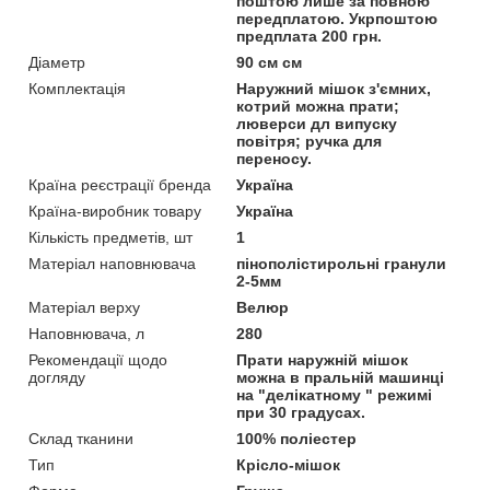
поштою лише за повною
передплатою. Укрпоштою
предплата 200 грн.
Діаметр
90 см см
Комплектація
Наружний мішок з'ємних,
котрий можна прати;
люверси дл випуску
повітря; ручка для
переносу.
Країна реєстрації бренда
Україна
Країна-виробник товару
Україна
Кількість предметів, шт
1
Матеріал наповнювача
пінополістирольні гранули
2-5мм
Матеріал верху
Велюр
Наповнювача, л
280
Рекомендації щодо
Прати наружній мішок
догляду
можна в пральній машинці
на "делікатному " режимі
при 30 градусах.
Склад тканини
100% поліестер
Тип
Крісло-мішок