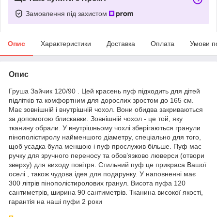
Замовлення під захистом
Опис
Характеристики
Доставка
Оплата
Умови п
Опис
Груша Зайчик 120/90 . Цей красень пуф підходить для дітей
підлітків та комфортним для дорослих зростом до 165 см.
Має зовнішній і внутрішній чохол. Вони обидва закриваються
за допомогою блискавки. Зовнішній чохол - це той, яку
тканину обрали. У внутрішньому чохлі зберігаються гранули
пінополістиролу найменшого діаметру, спеціально для того,
щоб усадка була меншою і пуф прослужив більше. Пуф має
ручку для зручного переносу та обов’язково люверси (отвори
зверху) для виходу повітря. Стильний пуф це прикраса Вашої
оселі , також чудова ідея для подарунку. У наповненні має
300 літрів пінополістиролових гранул. Висота пуфа 120
сантиметрів, ширина 90 сантиметрів. Тканина високої якості,
гарантія на наші пуфи 2 роки